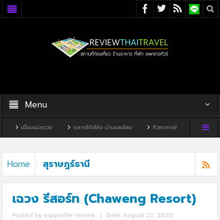
Menu
่สรวย
ตลาดโก้งโค้ง บ้านแสงโสม
ทิวผาคาเฟ่
บ้านพิพิธภัณฑ์ไทดำ
สุราษฎร์ธานี
Home
เฉวง รีสอร์ท (Chaweng Resort)
Posted by
supporter review
|
Date: August 23, 2020