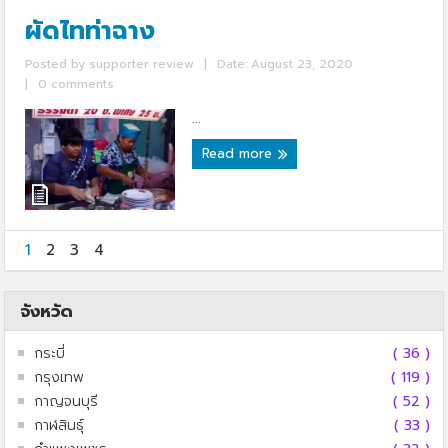
ผัดไทท่าฉาง
Posted by
supporter review
|
Date: August 23, 2020
|
0 comments
...
Read more
1
2
3
4
จังหวัด
กระบี่
( 36 )
กรุงเทพ
( 119 )
กาญจนบุรี
( 52 )
กาฬสินธุ์
( 33 )