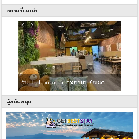
สถานที่แนะนำ
ร้าน baboo bear สาขาสนามชัยเขต
ปาร์คว
ผู้สนับสนุน