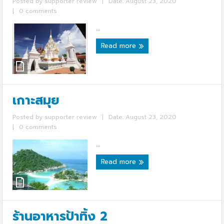
Posted by
supporter review
|
Date: August 23, 2020
|
0 comments
...
Read more
เกาะสมุย
Posted by
supporter review
|
Date: August 23, 2020
|
0 comments
...
Read more
ร้านอาหารป้าทิ้ง 2