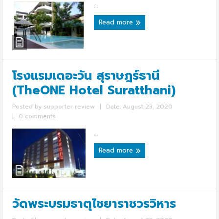
...
Read more
โรงแรมเดอะวัน สุราษฎร์ธานี
(TheONE Hotel Suratthani)
Posted by
supporter review
|
Date: August 23, 2020
|
0 comments
...
Read more
วัดพระบรมธาตุไชยาราชวรวิหาร