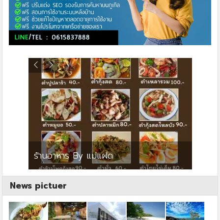
ย
ร้านอาหาร By แม่แฝด
สตาร์ค
News pictuer