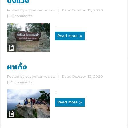
บึงแวง
Posted by
supporter review
|
Date: October 10, 2020
|
0 comments
...
Read more
ผาเกิ้ง
Posted by
supporter review
|
Date: October 10, 2020
|
0 comments
...
Read more