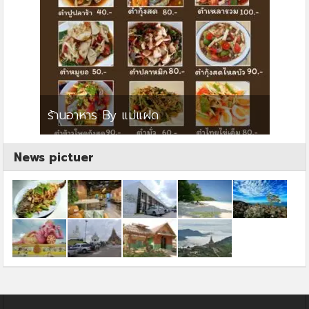
ย
ร้านอาหาร By แม่แฝด
สตาร์ค
News pictuer