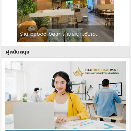
ร้าน baboo bear สาขาสนามชัยเขต
ปาร์คว
ผู้สนับสนุน