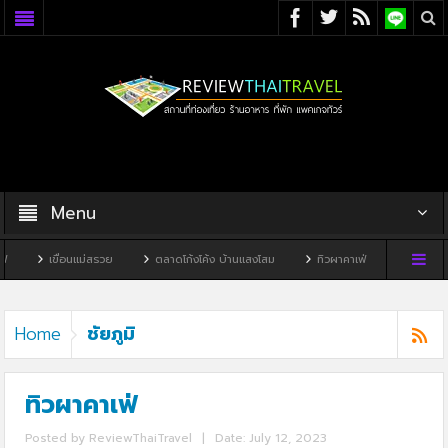
Menu
ม่สรวย
ตลาดโก้งโค้ง บ้านแสงโสม
ทิวผาคาเฟ่
บ้านพิพิธภัณฑ์ไทดำ
ชัยภูมิ
Home
ทิวผาคาเฟ่
Posted by
ReviewThaiTravel
|
Date: July 12, 2023