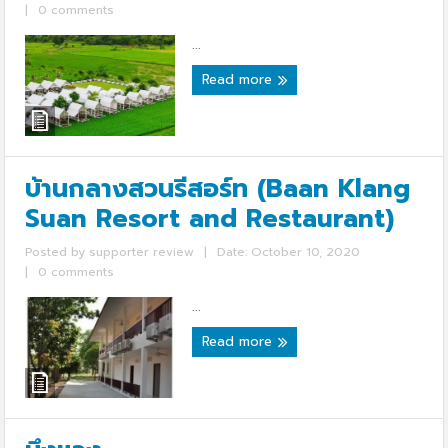
|
0 comments
...
Read more
บ้านกลางสวนรีสอร์ท (Baan Klang
Suan Resort and Restaurant)
Posted by
supporter review
|
Date: October 10, 2020
|
0 comments
...
Read more