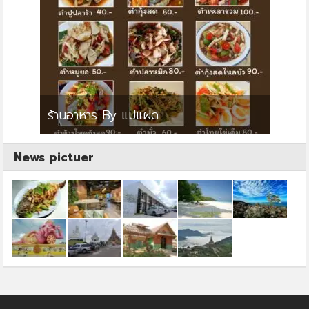
ย
ร้านอาหาร By แม่แฝด
สตาร์ค
News pictuer