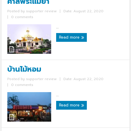
ศาลพระแม่ย่า
Posted by
supporter review
|
Date: August 22, 2020
|
0 comments
...
Read more
บ้านไม้หอม
Posted by
supporter review
|
Date: August 22, 2020
|
0 comments
...
Read more