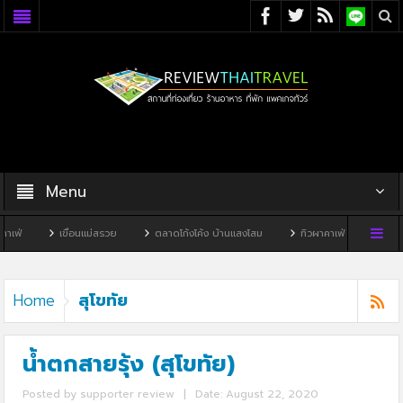
Menu
อนแม่สรวย
ตลาดโก้งโค้ง บ้านแสงโสม
ทิวผาคาเฟ่
บ้านพิพิธภัณฑ์ไทดำ
สุโขทัย
Home
น้ำตกสายรุ้ง (สุโขทัย)
Posted by
supporter review
|
Date: August 22, 2020