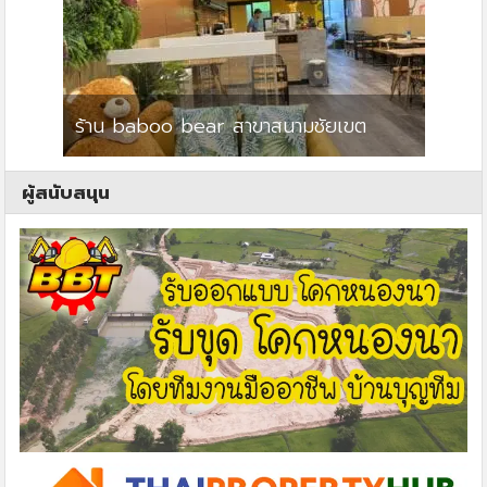
ร้าน baboo bear สาขาสนามชัยเขต
ปาร์คว
ผู้สนับสนุน