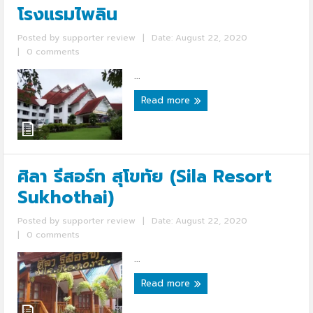
โรงแรมไพลิน
Posted by
supporter review
|
Date: August 22, 2020
|
0 comments
...
Read more
ศิลา รีสอร์ท สุโขทัย (Sila Resort
Sukhothai)
Posted by
supporter review
|
Date: August 22, 2020
|
0 comments
...
Read more