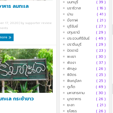
นนทบุรี
( 39 )
อาหาร ลมทะเล
นราธิวาส
( 16 )
น่าน
( 41 )
บึงกาฬ
( 21 )
er 17, 2020
| by
supporter review
บุรีรัมย์
( 27 )
ents
ปทุมธานี
( 29 )
 more
ประจวบคีรีขันธ์
( 49 )
ปราจีนบุรี
( 29 )
ปัตตานี
( 23 )
พะเยา
( 30 )
พังงา
( 37 )
พัทลุง
( 26 )
พิจิตร
( 25 )
พิษณุโลก
( 25 )
ภูเก็ต
( 49 )
มหาสารคาม
( 30 )
ิมทะเล กระซ้าขาว
มุกดาหาร
( 26 )
ยะลา
( 21 )
ยโสธร
( 26 )