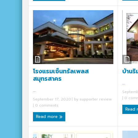
บ้านริ
โรงแรมเซ็นทรัลเพลส
สมุทรสาคร
...
...
Septemb
|
0 comm
September 17, 2020
| by
supporter review
|
0 comments
Read
Read more