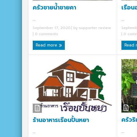
เรือน
ครัวชายน้ำชายคา
...
...
Septemb
September 17, 2020
| by
supporter review
|
0 comm
|
0 comments
Read
Read more
ครัวร
ร้านอาหารเรือนปั้นหยา
...
...