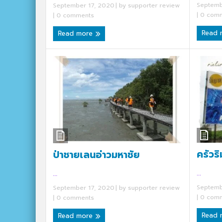
Septemb
September 17, 2020
| by
supporter review
|
0 comm
|
0 comments
Read
Read more
ครัวริ
ป่าชายเลนอ่าวมหาชัย
...
...
Septemb
September 17, 2020
| by
supporter review
|
0 comm
|
0 comments
Read
Read more