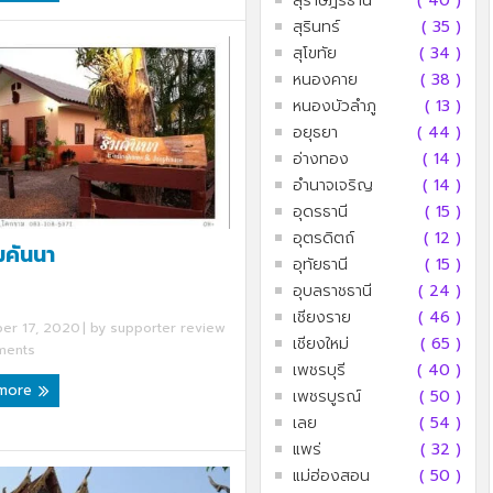
สุราษฎร์ธานี
( 40 )
สุรินทร์
( 35 )
สุโขทัย
( 34 )
หนองคาย
( 38 )
หนองบัวลำภู
( 13 )
อยุธยา
( 44 )
อ่างทอง
( 14 )
อำนาจเจริญ
( 14 )
อุดรธานี
( 15 )
อุตรดิตถ์
( 12 )
มคันนา
อุทัยธานี
( 15 )
อุบลราชธานี
( 24 )
เชียงราย
( 46 )
er 17, 2020
| by
supporter review
เชียงใหม่
( 65 )
ents
เพชรบุรี
( 40 )
 more
เพชรบูรณ์
( 50 )
เลย
( 54 )
แพร่
( 32 )
แม่ฮ่องสอน
( 50 )