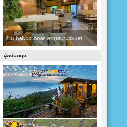
ร้าน baboo bear สาขาสนามชัยเขต
ปาร์ควิวรีสอ
ผู้สนับสนุน