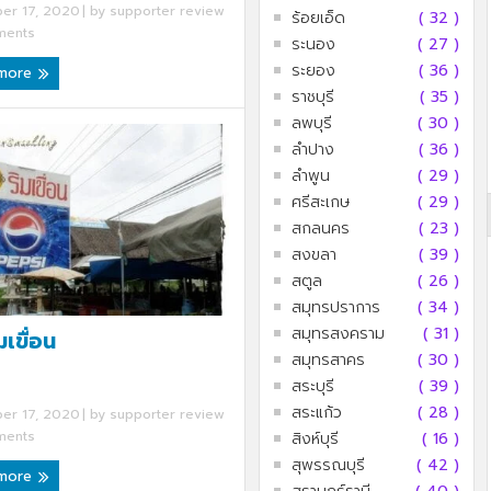
er 17, 2020
| by
supporter review
ร้อยเอ็ด
( 32 )
ents
ระนอง
( 27 )
ระยอง
( 36 )
 more
ราชบุรี
( 35 )
ลพบุรี
( 30 )
ครัวลุงลอยป่าลั่น
ลำปาง
( 36 )
ลำพูน
( 29 )
ศรีสะเกษ
( 29 )
สกลนคร
( 23 )
สงขลา
( 39 )
สตูล
( 26 )
สมุทรปราการ
( 34 )
สมุทรสงคราม
( 31 )
มเขื่อน
สมุทรสาคร
( 30 )
สระบุรี
( 39 )
สระแก้ว
( 28 )
er 17, 2020
| by
supporter review
ents
สิงห์บุรี
( 16 )
สุพรรณบุรี
( 42 )
 more