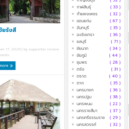
กาญจนบุรี
( 52 )
กาฬสินธุ์
( 33 )
กำแพงเพชร
( 32 )
ขอนแก่น
( 67 )
จันทบุรี
( 35 )
ชัยรังสี
ฉะเชิงเทรา
( 36 )
ชลบุรี
( 71 )
ชัยนาท
( 34 )
er 17, 2020
| by
supporter review
ents
ชัยภูมิ
( 44 )
ชุมพร
( 28 )
 more
ตรัง
( 31 )
ตราด
( 40 )
ตาก
( 35 )
นครนายก
( 36 )
นครปฐม
( 38 )
นครพนม
( 22 )
นครราชสีมา
( 37 )
นครศรีธรรมราช
( 29 )
นครสวรรค์
( 32 )