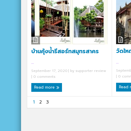
วัดใ
บ้านคุ้งน้ำรีสอร์ทสมุทรสาคร
...
...
Septemb
September 17, 2020
| by
supporter review
|
0 comm
|
0 comments
Read
Read more
1
2
3