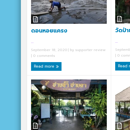
วัดป่า
ดอนหอยแครง
...
...
Septemb
September 18, 2020
| by
supporter review
|
0 comm
|
0 comments
Read
Read more