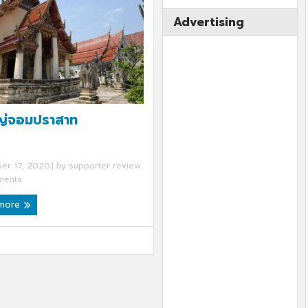
Advertising
หญ่จอมปราสาท
er 17, 2020
| by
supporter review
ents
 more