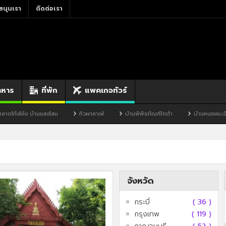
สนุนเรา
ติดต่อเรา
าหาร
ที่พัก
แพคเกจทัวร์
งโสม
ทิวผาคาเฟ่
บ้านพิพิธภัณฑ์ไทดำ
บ้านหนองมะจับ
บ้านป๊อก
จังหวัด
กระบี่
( 36 )
กรุงเทพ
( 119 )