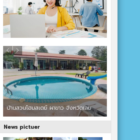
ร้านอาหาร By แม่แฝด
สตาร์คาเฟ่
News pictuer