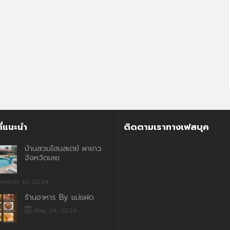
ี่แนะนำ
ติดตามเราทางเฟสบุค
บ้านสวนโฮมสเตย์ ผาขาว
จังหวัดเลย
ember 10, 2024
ร้านอาหาร By แม่แฝด
May 26, 2024