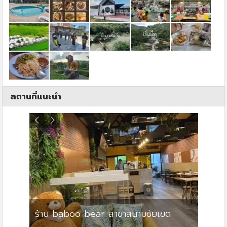
สถานที่แนะนำ
ร้าน baboo bear สาขาสนามชัยเขต
ปาร์คว