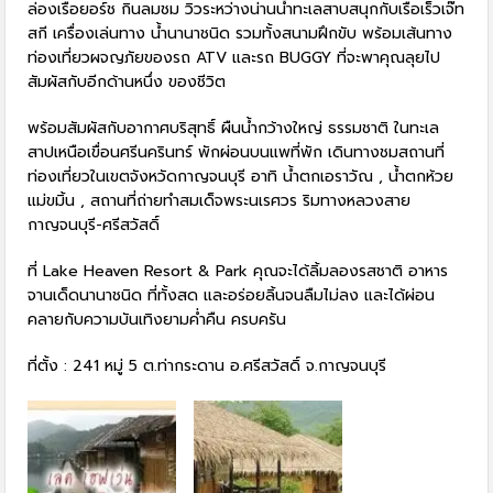
ล่องเรือยอร์ช กินลมชม วิวระหว่างน่านน้ำทะเลสาบสนุกกับเรือเร็วเจ๊ท
สกี เครื่องเล่นทาง น้ำนานาชนิด รวมทั้งสนามฝึกขับ พร้อมเส้นทาง
ท่องเที่ยวผจญภัยของรถ ATV และรถ BUGGY ที่จะพาคุณลุยไป
สัมผัสกับอีกด้านหนึ่ง ของชีวิต
พร้อมสัมผัสกับอากาศบริสุทธิ์ ผืนน้ำกว้างใหญ่ ธรรมชาติ ในทะเล
สาปเหนือเขื่อนศรีนครินทร์ พักผ่อนบนแพที่พัก เดินทางชมสถานที่
ท่องเที่ยวในเขตจังหวัดกาญจนบุรี อาทิ น้ำตกเอราวัณ , น้ำตกห้วย
แม่ขมิ้น , สถานที่ถ่ายทำสมเด็จพระนเรศวร ริมทางหลวงสาย
กาญจนบุรี-ศรีสวัสดิ์
ที่ Lake Heaven Resort & Park คุณจะได้ลิ้มลองรสชาติ อาหาร
จานเด็ดนานาชนิด ที่ทั้งสด และอร่อยลิ้นจนลืมไม่ลง และได้ผ่อน
คลายกับความบันเทิงยามค่ำคืน ครบครัน
ที่ตั้ง : 241 หมู่ 5 ต.ท่ากระดาน อ.ศรีสวัสดิ์ จ.กาญจนบุรี