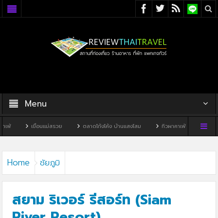
Menu
ื่อนแม่สรวย
ตลาดโก้งโค้ง บ้านแสงโสม
ทิวผาคาเฟ่
บ้านพิพิธภัณฑ์ไทดำ
Home
ชัยภูมิ
สยาม ริเวอร์ รีสอร์ท (Siam
River Resort)