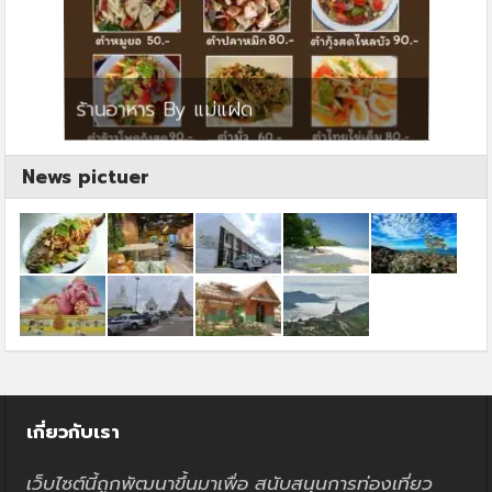
ย
ร้านอาหาร By แม่แฝด
สตาร์ค
News pictuer
เกี่ยวกับเรา
เว็บไซต์นี้ถูกพัฒนาขึ้นมาเพื่อ สนับสนุนการท่องเที่ยว