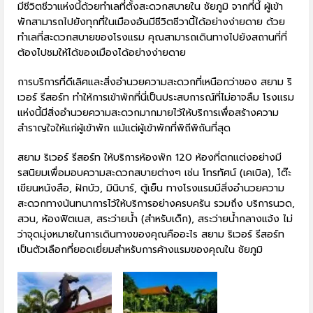
มีชีวิตชีวาแห่งนี้ด้วยทำเลที่ตั้งสะดวกสบายใน ชัยภูมิ จากที่นี้ ผู้เข้า
พักสามารถไปยังทุกที่ในเมืองอันมีชีวิตชีวานี้ได้อย่างง่ายดาย ด้วย
ทำเลที่สะดวกสบายของโรงแรม คุณสามารถเดินทางไปยังสถานที่ที่
ต้องไปชมให้ได้ของเมืองได้อย่างง่ายดาย
การบริการที่ดีเลิศและสิ่งอำนวยความสะดวกที่เหนือกว่าของ สยาม ริ
เวอร์ รีสอร์ท ทำให้การเข้าพักที่นี่เป็นประสบการณ์ที่ไม่อาจลืม โรงแรม
แห่งนี้มีสิ่งอำนวยความสะดวกมากมายไว้ให้บริการเพื่อสร้างความ
สำราญใจให้แก่ผู้เข้าพัก แม้แต่ผู้เข้าพักที่พิถีพิถันที่สุด
สยาม ริเวอร์ รีสอร์ท ให้บริการห้องพัก 120 ห้องที่ตกแต่งอย่างมี
รสนิยมเพื่อมอบความสะดวกสบายต่างๆ เช่น โทรทัศน์ (เคเบิล), โต๊ะ
เขียนหนังสือ, ฝักบัว, มินิบาร์, ตู้เย็น ทางโรงแรมมีสิ่งอำนวยความ
สะดวกทางนันทนาการไว้ให้บริการอย่างครบครัน รวมถึง บริการนวด,
สวน, ห้องฟิตเนส, สระว่ายน้ำ (สำหรับเด็ก), สระว่ายน้ำกลางแจ้ง ไม่
ว่าจุดมุ่งหมายในการเดินทางของคุณคืออะไร สยาม ริเวอร์ รีสอร์ท
เป็นตัวเลือกที่ยอดเยี่ยมสำหรับการค้างแรมของคุณใน ชัยภูมิ