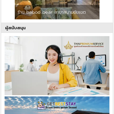
ร้าน baboo bear สาขาสนามชัยเขต
ปาร์คว
ผู้สนับสนุน