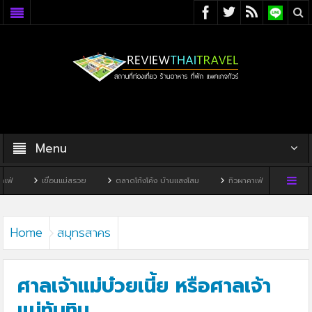
Menu
ื่อนแม่สรวย
ตลาดโก้งโค้ง บ้านแสงโสม
ทิวผาคาเฟ่
บ้านพิพิธภัณฑ์ไทดำ
Home
สมุทรสาคร
ศาลเจ้าแม่บ๋วยเนี้ย หรือศาลเจ้า
แม่ทับทิม