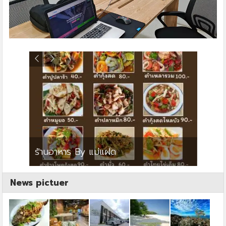
ย
ร้านอาหาร By แม่แฝด
สตาร์ค
News pictuer