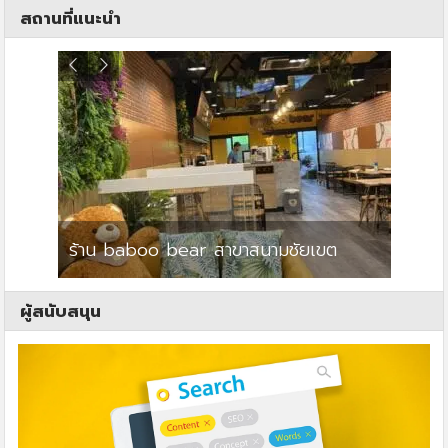
สถานที่แนะนำ
ร้าน baboo bear สาขาสนามชัยเขต
ปาร์คว
ผู้สนับสนุน