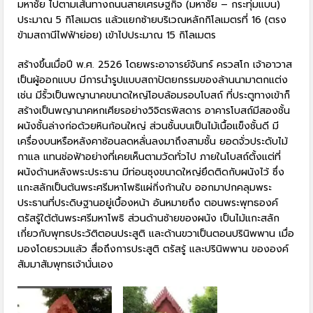
มหาชัย ไปตามเส้นทางถนนสายเศรษฐกิจ (มหาชัย – กระทุ่มแบน)
ประมาณ 5 กิโลเมตร แล้วแยกซ้ายบริเวณหลักกิโลเมตรที่ 16 (ตรง
ข้ามสถานีไฟฟ้าย่อย) เข้าไปประมาณ 15 กิโลเมตร
สร้างขึ้นเมื่อปี พ.ศ. 2526 โดยพระอาจารย์จันทร์ ครวสโก เจ้าอาวาส
เป็นผู้ออกแบบ มีการนำรูปแบบสถาปัตยกรรมของล้านนามาตกแต่ง
เช่น มีรั้วเป็นพญานาคขนาดใหญ่โอบล้อมรอบโบสถ์ ที่ประตูทางเข้าก็
สร้างเป็นพญานาคหกเศียรอย่างวิจิตรพิสดาร อาคารโบสถ์มีสองชั้น
ผนังชั้นล่างก่อด้วยหินก้อนใหญ่ ส่วนชั้นบนเป็นไม้เนื้อแข็งชั้นดี มี
เครื่องบนหรือหลังคาซ้อนลดหลั่นลงมาถึงสามชั้น ยอดจั่วประดับไม้
กาแล แทนช่อฟ้าอย่างที่เคยเห็นตามวัดทั่วไป ภายในโบสถ์ตั้งแต่ที่
ผนังด้านหลังพระประธาน มีท่อนซุงขนาดใหญ่ยึดติดกับผนังไว้ ซึ่ง
แกะสลักเป็นต้นพระศรีมหาโพธิแผ่กิ่งก้านใบ ออกมาปกคลุมพระ
ประธานที่ประดิษฐานอยู่เบื้องหน้า อันหมายถึง ตอนพระพุทธองค์
ตรัสรู้ใต้ต้นพระศรีมหาโพธิ ส่วนด้านซ้ายของผนัง เป็นไม้แกะสลัก
เกี่ยวกับพุทธประวัติตอนประสูติ และด้านขวาเป็นตอนปรินิพพาน เมื่อ
มองโดยรวมแล้ว สื่อถึงการประสูติ ตรัสรู้ และปรินิพพาน ขององค์
สัมมาสัมพุทธเจ้านั่นเอง