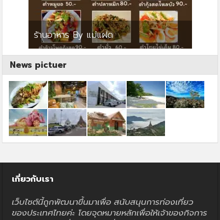
ย
ร้านอาหาร By แม่แฝด
สตาร์ค
News pictuer
เกี่ยวกับเรา
เว็บไซต์นี้ถูกพัฒนาขึ้นมาเพื่อ สนับสนุนการท่องเที่ยว
ของประเทศไทยค่ะ โดยจุดหมายหลักเพื่อให้เจ้าของกิจการ