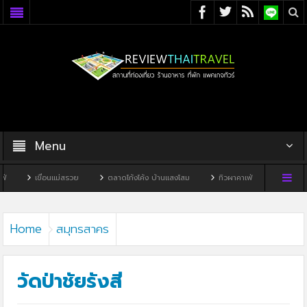
Menu
อนแม่สรวย
ตลาดโก้งโค้ง บ้านแสงโสม
ทิวผาคาเฟ่
บ้านพิพิธภัณฑ์ไทดำ
Home
สมุทรสาคร
วัดป่าชัยรังสี