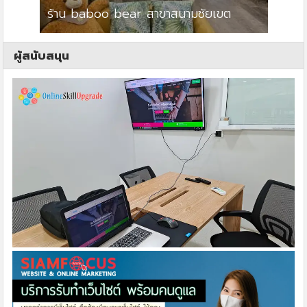
ร้าน baboo bear สาขาสนามชัยเขต
ปาร์คว
ผู้สนับสนุน