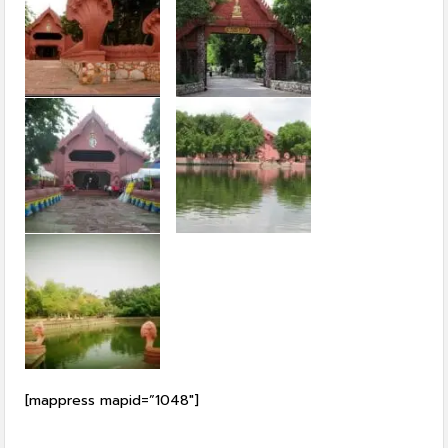
[mappress mapid=”1048″]