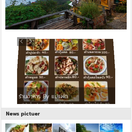
ย
ร้านอาหาร By แม่แฝด
สตาร์ค
News pictuer