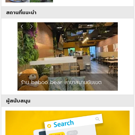
สถานที่แนะนำ
ร้าน baboo bear สาขาสนามชัยเขต
ปาร์คว
ผู้สนับสนุน