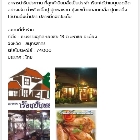
อาหารน่ารับประทาน ที่ลูกค้านิยมสั่งเป็นประจำ เรียกได้ว่าเมนูยอดฮิต
อย่างเช่น น้ำพริกเนื้อปู ปูทะเลหลน กุ้งแชบ๊วยทอดเกลือ ปูทะเลนึ่ง
ไก่บ้านนึ่งน้ำปลา ปลาหมึกผัดไข่เค็ม
สถานที่ตั้งร้าน
ที่ตั้ง : ถ.นรราชอุทิศ-เอกชัย 13 ต.มหาชัย อ.เมือง
จังหวัด : สมุทรสาคร
รหัสไปรษณีย์ : 74000
ประเทศ : ไทย