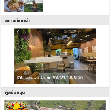
สถานที่แนะนำ
ร้าน baboo bear สาขาสนามชัยเขต
ปาร์คว
ผู้สนับสนุน