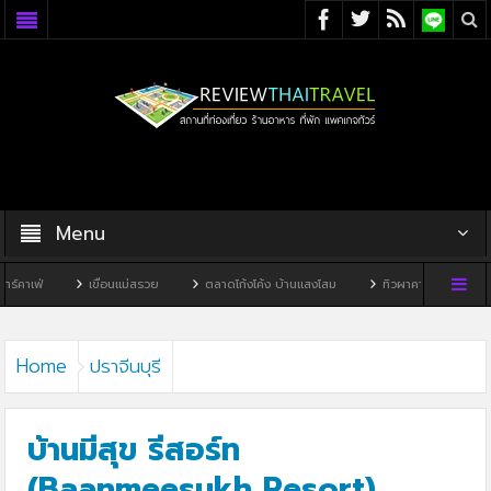
Menu
เขื่อนแม่สรวย
ตลาดโก้งโค้ง บ้านแสงโสม
ทิวผาคาเฟ่
บ้านพิพิธภัณฑ์ไ
Home
ปราจีนบุรี
บ้านมีสุข รีสอร์ท
(Baanmeesukh Resort)