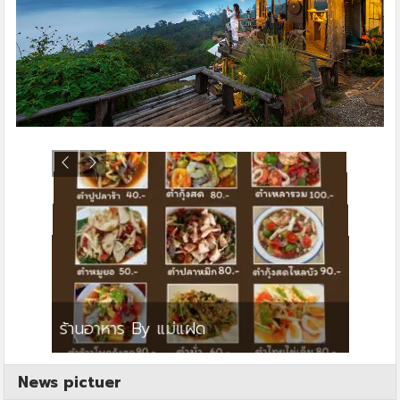
ย
ร้านอาหาร By แม่แฝด
สตาร์ค
News pictuer