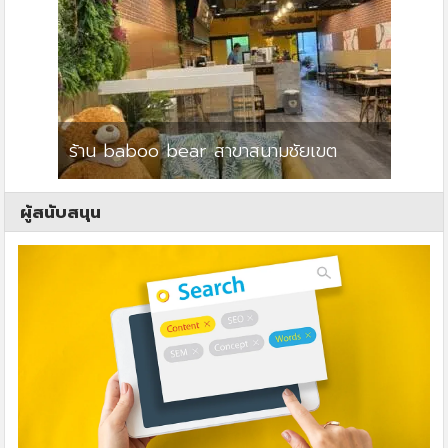
ร้าน baboo bear สาขาสนามชัยเขต
ปาร์คว
ผู้สนับสนุน