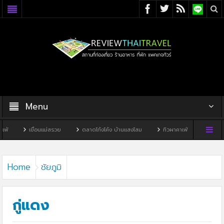
Menu
่อนแม่สรวย
ตลาดโก้งโค้ง บ้านแสงโสม
ทิวผาคาเฟ่
บ้านพิพิธภัณฑ์ไทดำ
Home
ชัยภูมิ
กู่แดง