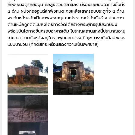
สี่เหลี่ยมจัตุรัสย่อมุม ก่อสูงด้วยศิลาแลง มีร่องรอยบันไดทางขึ้นทั้ง
๔ ด้าน ผนังก่ออิฐแต่หักพังหมด คงเหลือเสากรอบประตูทั้ง ๔ ด้าน
พบทับหลังสลักเป็นภาพพระกฤษณะประลองกำลังกับช้าง ส่วนทาง
ด้านเหนือถูกดัดแปลงโดยทางวัดได้สร้างพระพุทธรูปประทับนั่ง
พร้อมบันไดทางขึ้นครอบอาคารเดิม โบราณสถานแห่งนี้ประมาณอายุ
จากลวดลายทับหลังอยู่ในราวพุทธศตวรรษที่ ๑๖ ตรงกับศิลปะเขมร
แบบบาปวน (ศักดิ์สิทธิ์ หรือแสดงความเป็นเพศชาย)