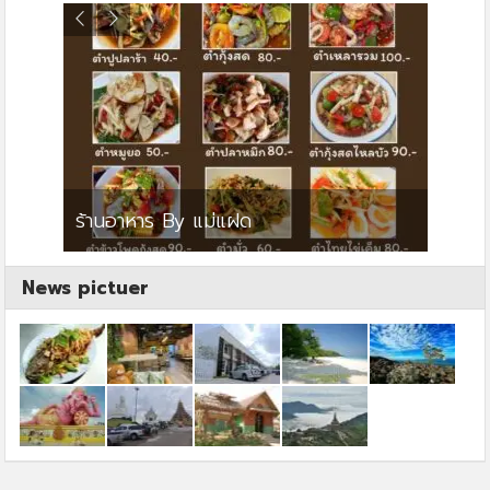
ย
ร้านอาหาร By แม่แฝด
สตาร์ค
News pictuer