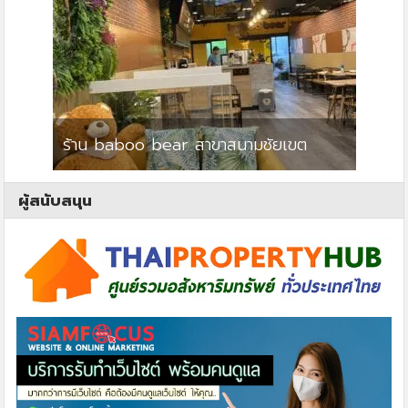
ร้าน baboo bear สาขาสนามชัยเขต
ปาร์คว
ผู้สนับสนุน