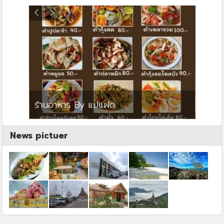
ย
ร้านอาหาร By แม่แฝด
สตาร์ค
News pictuer