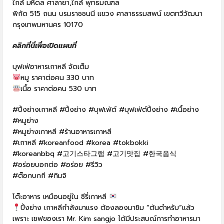
ใกล้ มหิดล ศาลายา,ใกล้ พุทธมณฑล
พิกัด 515 ถนน บรมราชชนนี แขวง ศาลาธรรมสพน์ เขตทวีวัฒนา
กรุงเทพมหานคร 10170
คลิกที่นี่เพื่อเปิดแผนที่
บุฟเฟ่อาหารเกาหลี จัดเต็ม
หมู ราคาต่อคน 330 บาท
เนื้อ ราคาต่อคน 530 บาท
#ปิ้งย่างเกาหลี #ปิ้งย่าง #บุฟเฟ่ต์ #บุฟเฟ่ต์ปิ้งย่าง #เนื้อย่าง
#หมูย่าง
#หมูย่างเกาหลี #ร้านอาหารเกาหลี
#เกาหลี #koreanfood #korea #tokbokki
#koreanbbq #고기스타그램 #고기맛집 #한국음식
#อร่อยบอกต่อ #อร่อย #รีวิว
#ต๊อกบกกี #กิมจิ
โต๊ะอาหาร เหมือนอยู่ใน ซีรี่เกาหลี
ปิ้งย่าง เกาหลีกำลังมาแรง ต้องลองมาชิม “ต้นตำหรับ”แล้ว
เพราะ เชฟของเรา Mr. Kim sangjo ได้มีประสบณ์การทำอาหารมา