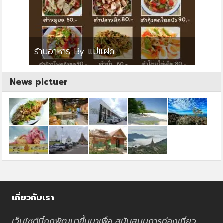
ย
ร้านอาหาร By แม่แฝด
สตาร์ค
News pictuer
เกี่ยวกับเรา
เว็บไซต์นี้ถูกพัฒนาขึ้นมาเพื่อ สนับสนุนการท่องเที่ยว