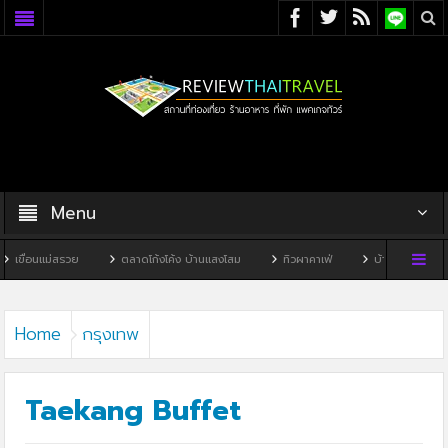
Menu
ตลาดโก้งโค้ง บ้านแสงโสม
ทิวผาคาเฟ่
บ้านพิพิธภัณฑ์ไทดำ
บ้านห
Home
กรุงเทพ
Taekang Buffet