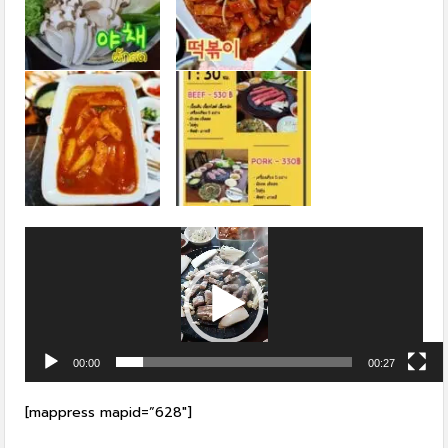
Video
Player
00:00
00:27
[mappress mapid=”628″]