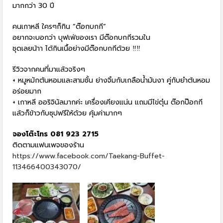
มากกว่า 30 ปี
คนเกาหลี ใครๆก็กิน “ต๊อกบกกี”
อยากจะบอกว่า บุฟเฟ่ของเรา มีต๊อกบกกีรวมใน
ชุดเลยน้าา ได้กินเนื้อย่างมีต๊อกบกกีด้วย ‼‼
รีวิวจากคนที่มาแล้วจริงๆ
+ หมูหมักต้นหอมและสามชั้น ย่างจิ้มกับเกลือน้ำมันงา คู่กับยำต้นหอม
อร่อยมาก
+ เกาหลี ออริจินัลมากค่ะ เครื่องเคียงแน่น แถมมีไข่ตุ๋น ต๊อกป๊อกกี
แล้วก็ข้าวกับซุปฟรีให้ด้วย คุ้มค่ามากๆ
จองโต๊ะโทร 081 923 2715
ติดตามแฟนเพจของร้าน
https://www.facebook.com/Taekang-Buffet-
113466400343070/