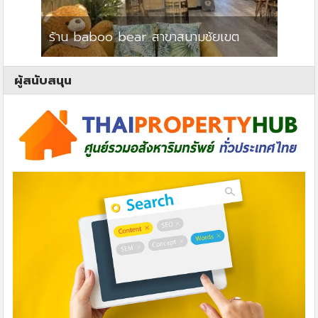
ร้าน baboo bear สาขาสนามชัยเขต
ปาร์คว
ผู้สนับสนุน