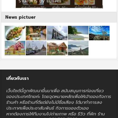
ย
ร้านอาหาร By แม่แฝด
สตาร์ค
News pictuer
เกี่ยวกับเรา
เว็บไซต์นี้ถูกพัฒนาขึ้นมาเพื่อ สนับสนุนการท่องเที่ยว
ของประเทศไทยค่ะ โดยจุดหมายหลักเพื่อให้เจ้าของกิจการ
ร้านค้า หรือร้านที่ดีแต่ยังไม่มีชื่อเสียง ได้มาทำการลง
ประกาศเพื่อประชาสัมพันธ์ กิจการของตัวเอง
หากต้องการให้ทีมงานไปถ่ายภาพ หรือ รีวิว ที่พัก ร้าน