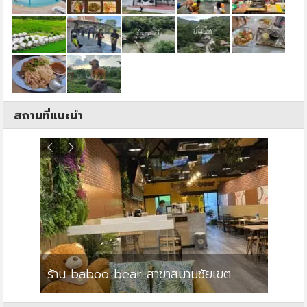
สถานที่แนะนำ
ร้าน baboo bear สาขาสนามชัยเขต
ปาร์คว