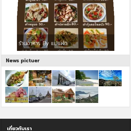
ย
ร้านอาหาร By แม่แฝด
สตาร์ค
News pictuer
เกี่ยวกับเรา