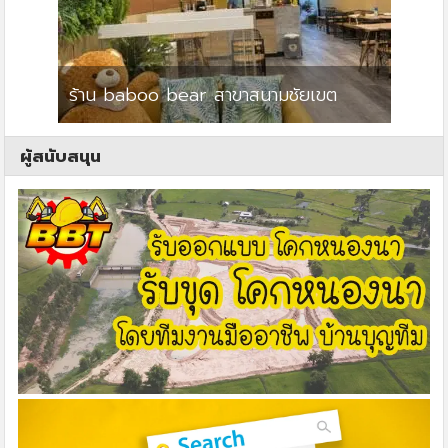
ร้าน baboo bear สาขาสนามชัยเขต
ปาร์คว
ผู้สนับสนุน