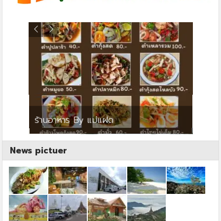
ย
ร้านอาหาร By แม่แฝด
สตาร์ค
News pictuer