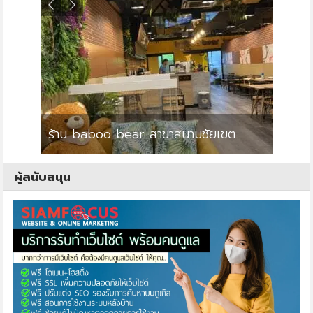
ร้าน baboo bear สาขาสนามชัยเขต
ปาร์คว
ผู้สนับสนุน