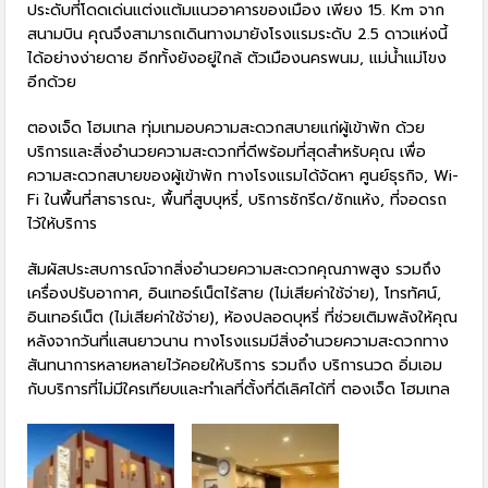
ประดับที่โดดเด่นแต่งแต้มแนวอาคารของเมือง เพียง 15. Km จาก
สนามบิน คุณจึงสามารถเดินทางมายังโรงแรมระดับ 2.5 ดาวแห่งนี้
ได้อย่างง่ายดาย อีกทั้งยังอยู่ใกล้ ตัวเมืองนครพนม, แม่น้ำแม่โขง
อีกด้วย
ตองเจ็ด โฮมเทล ทุ่มเทมอบความสะดวกสบายแก่ผู้เข้าพัก ด้วย
บริการและสิ่งอำนวยความสะดวกที่ดีพร้อมที่สุดสำหรับคุณ เพื่อ
ความสะดวกสบายของผู้เข้าพัก ทางโรงแรมได้จัดหา ศูนย์ธุรกิจ, Wi-
Fi ในพื้นที่สาธารณะ, พื้นที่สูบบุหรี่, บริการซักรีด/ซักแห้ง, ที่จอดรถ
ไว้ให้บริการ
สัมผัสประสบการณ์จากสิ่งอำนวยความสะดวกคุณภาพสูง รวมถึง
เครื่องปรับอากาศ, อินเทอร์เน็ตไร้สาย (ไม่เสียค่าใช้จ่าย), โทรทัศน์,
อินเทอร์เน็ต (ไม่เสียค่าใช้จ่าย), ห้องปลอดบุหรี่ ที่ช่วยเติมพลังให้คุณ
หลังจากวันที่แสนยาวนาน ทางโรงแรมมีสิ่งอำนวยความสะดวกทาง
สันทนาการหลายหลายไว้คอยให้บริการ รวมถึง บริการนวด อิ่มเอม
กับบริการที่ไม่มีใครเทียบและทำเลที่ตั้งที่ดีเลิศได้ที่ ตองเจ็ด โฮมเทล