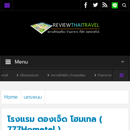
Menu
ขื่อนแม่สรวย
ตลาดโก้งโค้ง บ้านแสงโสม
ทิวผาคาเฟ่
บ้านพิพิธภัณฑ์ไทดำ
Home
นครพนม
โรงแรม ตองเจ็ด โฮมเทล (
777Hometel )