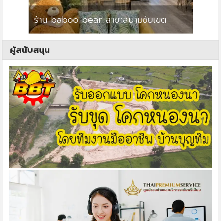
ร้าน baboo bear สาขาสนามชัยเขต
ปาร์คว
ผู้สนับสนุน