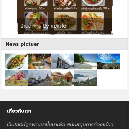
ย
ร้านอาหาร By แม่แฝด
สตาร์ค
News pictuer
เกี่ยวกับเรา
เว็บไซต์นี้ถูกพัฒนาขึ้นมาเพื่อ สนับสนุนการท่องเที่ยว