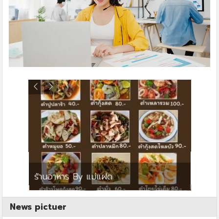
ย
ร้านอาหาร By แม่แฝด
สตาร์ค
News pictuer