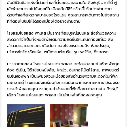
อันมีชีวิตชีวาแห่งนี้ด้วยทำเลที่ตั้งสะดวกสบายใน สิงห์บุรี จากที่นี้ ผู้
เข้าพักสามารถไปยังทุกที่ในเมืองอันมีชีวิตชีวานี้ได้อย่างง่ายดาย
ด้วยทำเลที่สะดวกสบายของโรงแรม คุณสามารถเดินทางไปยังสถาน
ที่ที่ต้องไปชมให้ได้ของเมืองได้อย่างง่ายดาย
โรงแรมไชยแสง พาเลส มีบริการที่สมบูรณ์แบบและสิ่งอำนวยความ
สะดวกที่จำเป็นทั้งหมดเพื่อเติมความสดชื่นให้แก่นักท่องเที่ยว สิ่ง
อำนวยความสะดวกระดับต้นๆ ของโรงแรมรวมถึง ห้องประชุม,
บริการซักรีด/ซักแห้ง, พนักงานต้อนรับ, รูมเซอร์วิส, ที่จอดรถ
บรรยากาศของ โรงแรมไชยแสง พาเลส สะท้อนออกมาในห้องพักทุก
ห้อง ตู้เย็น, โต๊ะเขียนหนังสือ, ฝักบัว, อินเทอร์เน็ตไร้สาย, ภาพยนตร์
ชมในห้องพัก เป็นเพียงส่วนหนึ่งของสิ่งอำนวยความสะดวกในที่พัก
นอกจากนี้ โรงแรมยังเตรียมกิจกรรมนันทนาการหลากหลายไว้รองรับ
การเข้าพักของคุณ หากคุณกำลังมองที่พักที่สะดวกสบายใน สิงห์บุรี
เลือก โรงแรมไชยแสง พาเลส เป็นบ้านหลังที่สองของคุณ