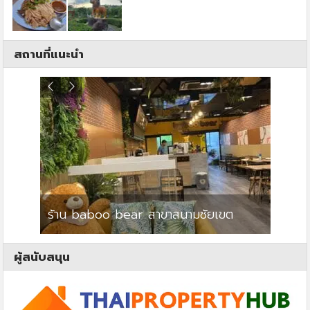
สถานที่แนะนำ
ร้าน baboo bear สาขาสนามชัยเขต
ปาร์คว
ผู้สนับสนุน