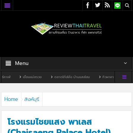
Menu
เขื่อนแม่สรวย
ตลาดโก้งโค้ง บ้านแสงโสม
ทิวผาคาเฟ่
บ้านพิพิธภัณฑ์ไท
Home
สิงห์บุรี
โรงแรมไชยแสง พาเลส
(Chaisaeng Palace Hotel)