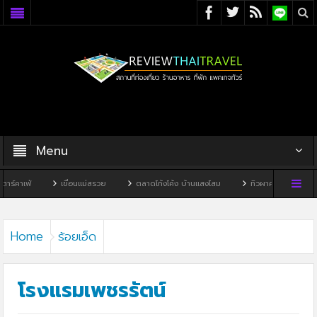
Menu
เขื่อนแม่สรวย
ตลาดโก้งโค้ง บ้านแสงโสม
ทิวผาคาเฟ่
บ้านพิพิธภัณฑ์ไ
Home
ร้อยเอ็ด
โรงแรมเพชรรัตน์