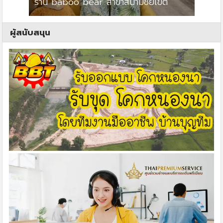
ร้าน baboo bear สาขาสนามชัยเขต
ปาร์คว
ผู้สนับสนุน