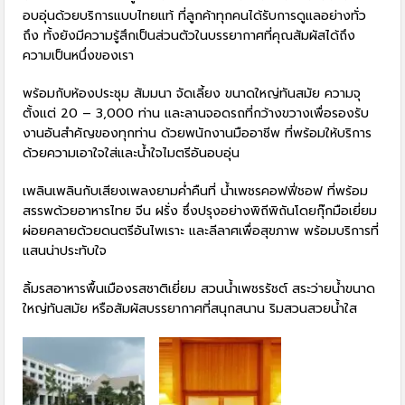
อบอุ่นด้วยบริการแบบไทยแท้ ที่ลูกค้าทุกคนได้รับการดูแลอย่างทั่ว
ถึง ทั้งยังมีความรู้สึกเป็นส่วนตัวในบรรยากาศที่คุณสัมผัสได้ถึง
ความเป็นหนึ่งของเรา
พร้อมกับห้องประชุม สัมมนา จัดเลี้ยง ขนาดใหญ่ทันสมัย ความจุ
ตั้งแต่ 20 – 3,000 ท่าน และลานจอดรถที่กว้างขวางเพื่อรองรับ
งานอันสำคัญของทุกท่าน ด้วยพนักงานมืออาชีพ ที่พร้อมให้บริการ
ด้วยความเอาใจใส่และน้ำใจไมตรีอันอบอุ่น
เพลินเพลินกับเสียงเพลงยามค่ำคืนที่ น้ำเพชรคอฟฟี่ชอฟ ที่พร้อม
สรรพด้วยอาหารไทย จีน ฝรั่ง ซึ่งปรุงอย่างพิถีพิถันโดยกุ๊กมือเยี่ยม
ผ่อยคลายด้วยดนตรีอันไพเราะ และลีลาศเพื่อสุขภาพ พร้อมบริการที่
แสนน่าประทับใจ
ลิ้มรสอาหารพื้นเมืองรสชาติเยี่ยม สวนน้ำเพชรรัชต์ สระว่ายน้ำขนาด
ใหญ่ทันสมัย หรือสัมผัสบรรยากาศที่สนุกสนาน ริมสวนสวยน้ำใส