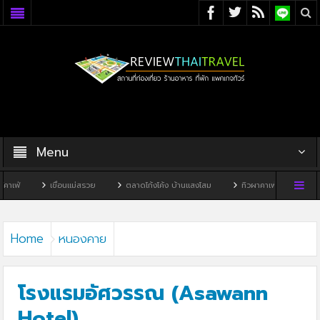
Menu
เขื่อนแม่สรวย
ตลาดโก้งโค้ง บ้านแสงโสม
ทิวผาคาเฟ่
บ้านพิพิธภัณฑ์ไทด
Home
หนองคาย
โรงแรมอัศวรรณ (Asawann
Hotel)