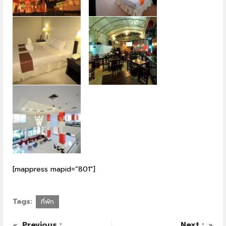
[mappress mapid=”801″]
Tags:
ที่พัก
Previous :
Next :