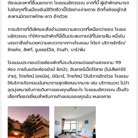
ต้องมองหาที่อื่นนอกจาก โรงแรมอัศวรรณ จากที่นี้ ผู้เข้าพักสามารถ
ไปยังทุกที่ในเมืองอันมีชีวิตชีวานี้ได้อย่างง่ายดาย อีกทั้งยังอยู่ใกล้
สะพานมิตรภาพไทย-ลาว อีกด้วย
การบริการที่ดีเลิศและสิ่งอำนวยความสะดวกที่เหนือกว่าของ โรงแร
มอัศวรรณ ทำให้การเข้าพักที่นี่เป็นประสบการณ์ที่ไม่อาจลืม หนึ่งใน
บรรดาสิ่งอำนวยความสะดวกจากทางโรงแรม ได้แก่ บริการซักรีด/
ซักแห้ง, ลิฟท์, รูมเซอร์วิส, ร้านค้า, บาร์/ผับ
โรงแรมประกอบด้วยห้องพักที่ประดับตกแต่งอย่างสวยงาม 119
ห้อง ภายในแต่ละห้องยังมี ฝักบัว, อินเทอร์เน็ตไร้สาย (ไม่เสียค่าใช้
จ่าย), โทรทัศน์ (เคเบิล), มินิบาร์, โทรทัศน์ ไว้บริการอีกด้วย โรงแรม
ให้บริการกิจกรรมนันทนาการสุดพิเศษมากมาย เช่น บริการนวด ไม่ว่า
จุดมุ่งหมายในการเดินทางของคุณคืออะไร โรงแรมอัศวรรณ เป็นตัว
เลือกที่ยอดเยี่ยมสำหรับการค้างแรมของคุณใน หนองคาย