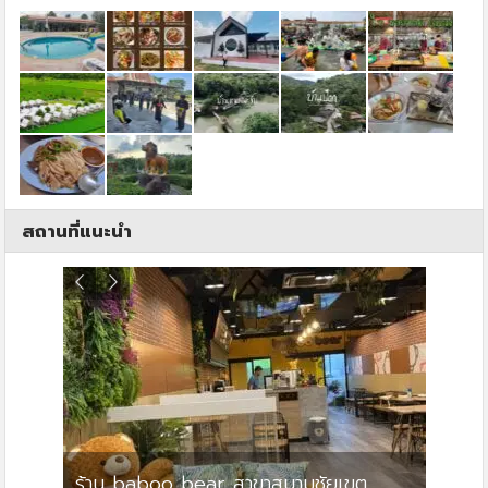
สถานที่แนะนำ
ร้าน baboo bear สาขาสนามชัยเขต
ปาร์คว