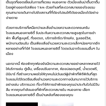
เป็นจุดที่ยอดเยี่ยมในการเที่ยวชม หนองคาย ตัวเมืองอันน่าตื่นตาตื่น
ใจอยู่ห่างออกไปเพียง 1 km ด้วยทำเลที่สะดวกสบายของโรงแรม
คุณสามารถเดินทางไปยังสถานที่ที่ต้องไปชมให้ได้ของเมืองได้อย่าง
ง่ายดาย
ด้วยการบริการที่เหนือกว่าและสิ่งอำนวยความสะดวกครบครัน
โรงแรมหนองคายซิตี้ รับประกันความสะดวกสบายสูงสุดในการเข้า
พัก พื้นที่สูบบุหรี่, ที่จอดรถ, บริการซักรีด/ซักแห้ง, รูมเซอร์วิส,
พนักงานต้อนรับ เป็นเพียงสิ่งอำนวยความสะดวกเล็กๆน้อยๆจากอีก
หลายอย่างที่ทำให้ โรงแรมหนองคายซิตี้ โดดเด่นจากโรงแรมอื่นๆ ใน
เมือง
นอกจากนี้ ห้องพักทุกห้องยังมีความสะดวกสบายอย่างหลากหลายไว้
ให้บริการเช่น ตู้เย็น, เครื่องปรับอากาศ, ห้องปลอดบุหรี่, น้ำขวดฟรี,
มินิบาร์ ที่สร้างความพอใจให้ทุกคนไม่เว้นแต่ผู้เข้าพักที่พิถีพิถันที่สุด
โรงแรมได้จัดเตรียมสิ่งอำนวยความสะดวกทางนันทนาการไว้บริการ
อย่างเช่น บริการนวด ที่จะทำให้การเข้าพักของคุณน่าประทับใจไม่มีวัน
ลืม หากคุณกำลังมองที่พักที่สะดวกสบายใน หนองคาย เลือก
โรงแรมหนองคายซิตี้ เป็นบ้านหลังที่สองของคุณ