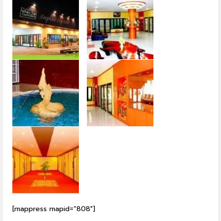
[mappress mapid=”808″]