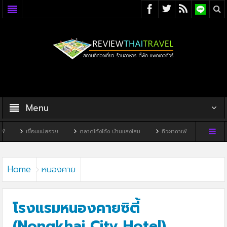
Menu
แม่สรวย
ตลาดโก้งโค้ง บ้านแสงโสม
ทิวผาคาเฟ่
บ้านพิพิธภัณฑ์ไทดำ
Home
หนองคาย
โรงแรมหนองคายซิตี้
(Nongkhai City Hotel)