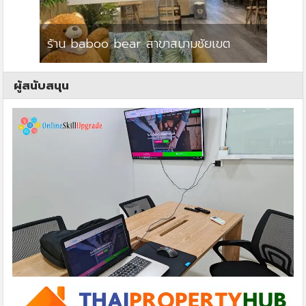
ร้าน baboo bear สาขาสนามชัยเขต
ปาร์คว
ผู้สนับสนุน