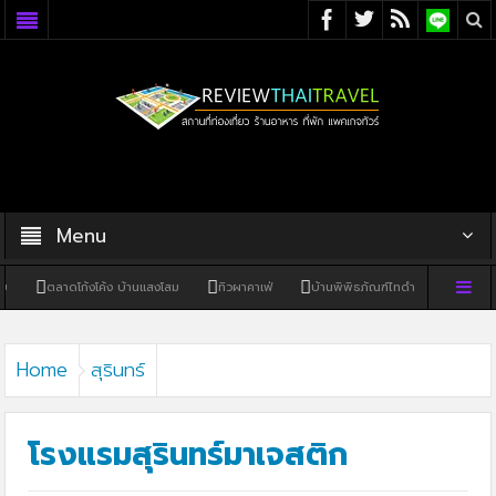
Menu
โก้งโค้ง บ้านแสงโสม
ทิวผาคาเฟ่
บ้านพิพิธภัณฑ์ไทดำ
บ้านหนองมะจับ
Home
สุรินทร์
โรงแรมสุรินทร์มาเจสติก