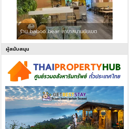
ร้าน baboo bear สาขาสนามชัยเขต
ปาร์คว
ผู้สนับสนุน