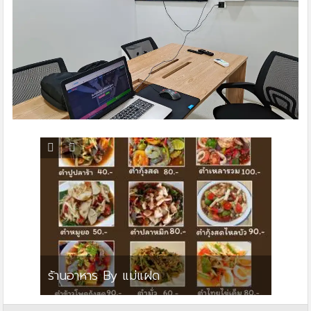
สตาร์ค
ย
ร้านอาหาร By แม่แฝด