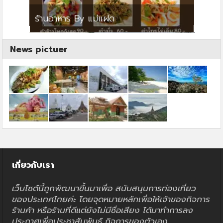
ย
ร้านอาหาร By แม่แฝด
สตาร์ค
News pictuer
เกี่ยวกับเรา
เว็บไซต์นี้ถูกพัฒนาขึ้นมาเพื่อ สนับสนุนการท่องเที่ยว
ของประเทศไทยค่ะ โดยจุดหมายหลักเพื่อให้เจ้าของกิจการ
ร้านค้า หรือร้านที่ดีแต่ยังไม่มีชื่อเสียง ได้มาทำการลง
ประกาศเพื่อประชาสัมพันธ์ กิจการของตัวเอง