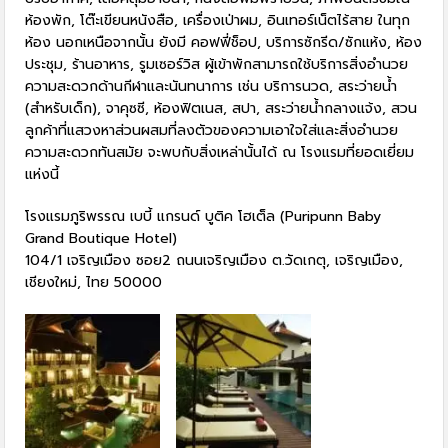
ห้องพัก, โต๊ะเขียนหนังสือ, เครื่องเป่าผม, อินเทอร์เน็ตไร้สาย ในทุก
ห้อง นอกเหนือจากนั้น ยังมี คอฟฟี่ช็อป, บริการซักรีด/ซักแห้ง, ห้อง
ประชุม, ร้านอาหาร, รูมเซอร์วิส ผู้เข้าพักสามารถใช้บริการสิ่งอำนวย
ความสะดวกด้านกีฬาและนันทนาการ เช่น บริการนวด, สระว่ายน้ำ
(สำหรับเด็ก), จาคุซซี, ห้องฟิตเนส, สปา, สระว่ายน้ำกลางแจ้ง, สวน
ลูกค้าที่แสวงหาส่วนผสมที่ลงตัวของความเอาใจใส่และสิ่งอำนวย
ความสะดวกทันสมัย จะพบกับสิ่งเหล่านั้นได้ ณ โรงแรมที่ยอดเยี่ยม
แห่งนี้
โรงแรมภูริพรรณ เบบี้ แกรนด์ บูติค โฮเต็ล (Puripunn Baby
Grand Boutique Hotel)
104/1 เจริญเมือง ซอย2 ถนนเจริญเมือง ต.วัดเกตุ, เจริญเมือง,
เชียงใหม่, ไทย 50000