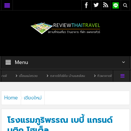
Menu
อนแม่สรวย
ตลาดโก้งโค้ง บ้านแสงโสม
ทิวผาคาเฟ่
บ้านพิพิธภัณฑ์ไทดำ
Home
เชียงใหม่
โรงแรมภูริพรรณ เบบี้ แกรนด์
บูติค โฮเต็ล