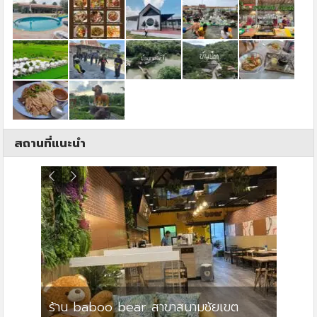
สถานที่แนะนำ
ร้าน baboo bear สาขาสนามชัยเขต
ปาร์คว