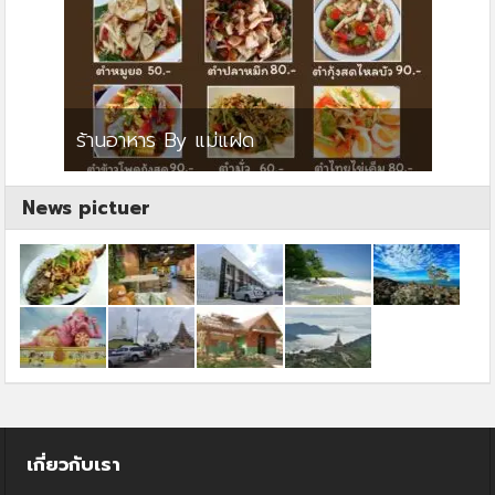
ย
ร้านอาหาร By แม่แฝด
สตาร์ค
News pictuer
เกี่ยวกับเรา