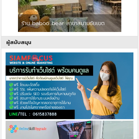
ร้าน baboo bear สาขาสนามชัยเขต
ปาร์คว
ผู้สนับสนุน