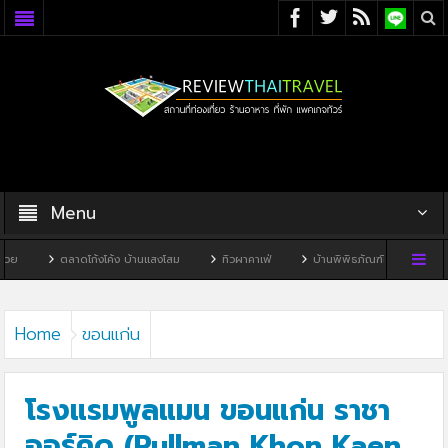
Menu
าดโก้งโค้ง บ้านแสงโสม
ทิวผาคาเฟ่
บ้านพิพิธภัณฑ์ไทดำ
บ้านหนองมะจับ
Home
ขอนแก่น
โรงแรมพูลแมน ขอนแก่น ราชา
ออร์คิด (Pullman Khon Kaen