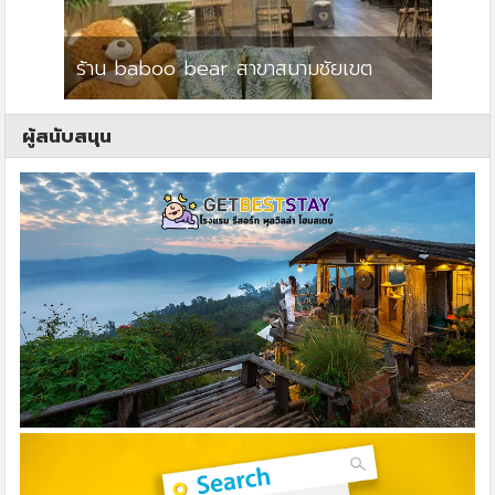
ร้าน baboo bear สาขาสนามชัยเขต
ปาร์คว
ผู้สนับสนุน