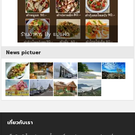
ย
ร้านอาหาร By แม่แฝด
สตาร์ค
News pictuer
เกี่ยวกับเรา