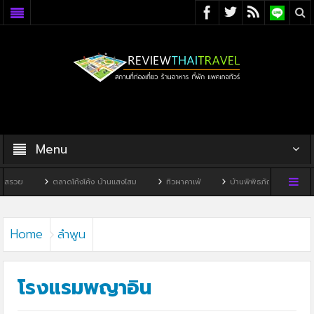
Menu
ตลาดโก้งโค้ง บ้านแสงโสม
ทิวผาคาเฟ่
บ้านพิพิธภัณฑ์ไทดำ
บ้านหนองมะ
Home
ลำพูน
โรงแรมพญาอิน