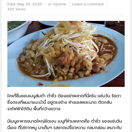
Date:
May 29, 2020
in:
กรุงเทพ
Leave a comment
305 Views
ใครที่ชื่นชอบเมนูส้มตำ ตำซั่ว ต้องอย่าพลาดที่นี่ครับ แซ่บวัน รัชดา
ซึ่งตรงที่ผมมาแนะนำนี้ อยู่ตรงข้าง ห้างเอสพละนาด ติดกลับ
รถไฟฟ้าใต้ดิน พื้นที่กว้างขวาง
มีเมนูอาหารขนาดใหญ่ชัดเจน เมนูที่ห้ามพลาดคือ ตำซั่ว ของแซ่บวัน
นี้เอง ที่ใส่กากหมู มาเต็มๆ รสชาดเปรี้ยวหวาน กลมกล่อม เหมาะกับ