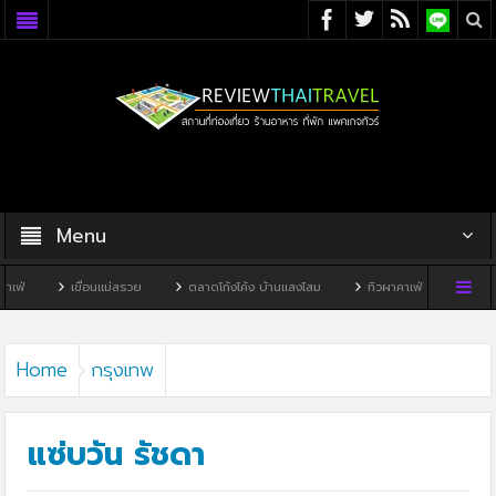
Menu
ขื่อนแม่สรวย
ตลาดโก้งโค้ง บ้านแสงโสม
ทิวผาคาเฟ่
บ้านพิพิธภัณฑ์ไทดำ
Home
กรุงเทพ
แซ่บวัน รัชดา