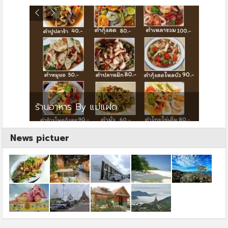
ย
ร้านอาหาร By แม่แฝด
สตาร์ค
News pictuer