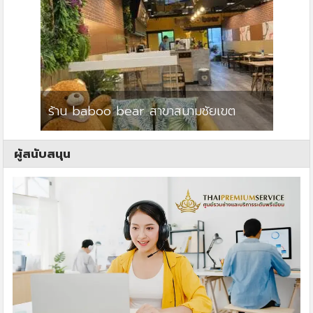
ร้าน baboo bear สาขาสนามชัยเขต
ปาร์คว
ผู้สนับสนุน