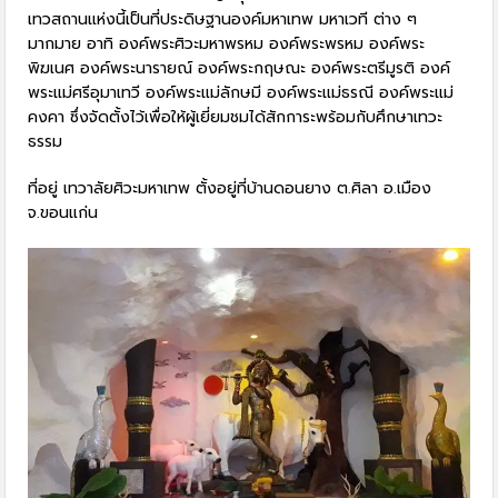
เทวสถานแห่งนี้เป็นที่ประดิษฐานองค์มหาเทพ มหาเวที ต่าง ๆ
มากมาย อาทิ องค์พระศิวะมหาพรหม องค์พระพรหม องค์พระ
พิฆเนศ องค์พระนารายณ์ องค์พระกฤษณะ องค์พระตรีมูรติ องค์
พระแม่ศรีอุมาเทวี องค์พระแม่ลักษมี องค์พระแม่ธรณี องค์พระแม่
คงคา ซึ่งจัดตั้งไว้เพื่อให้ผู้เยี่ยมชมได้สักการะพร้อมกับศึกษาเทวะ
ธรรม
ที่อยู่ เทวาลัยศิวะมหาเทพ ตั้งอยู่ที่บ้านดอนยาง ต.ศิลา อ.เมือง
จ.ขอนแก่น