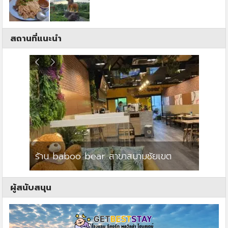
สถานที่แนะนำ
ร้าน baboo bear สาขาสนามชัยเขต
ปาร์คว
ผู้สนับสนุน