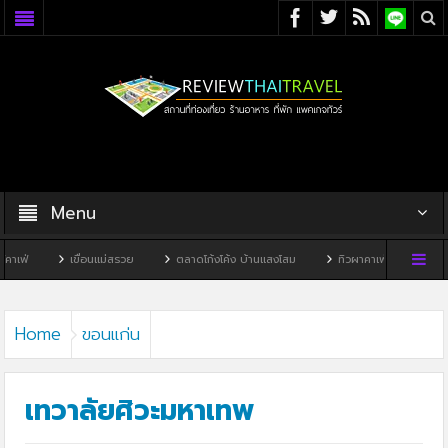
Menu
่อนแม่สรวย
ตลาดโก้งโค้ง บ้านแสงโสม
ทิวผาคาเฟ่
บ้านพิพิธภัณฑ์ไทดำ
Home
ขอนแก่น
เทวาลัยศิวะมหาเทพ