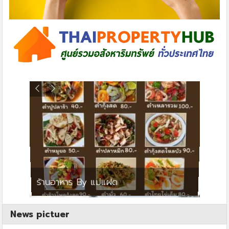
ย
ร้านอาหาร By แม่แฝด
สตาร์ค
News pictuer