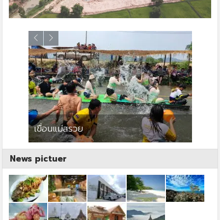
เขื่อนแม่สรวย
ตลาดโ
News pictuer