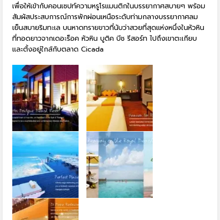
เพื่อให้เข้ากับคอนเซปท์ความหรูโรแมนติกในบรรยากาศสบายๆ พร้อม
สัมผัสประสบการณ์การพักผ่อนเหนือระดับท่ามกลางบรรยากาศลม
เย็นสบายริมทะเล บนหาดทรายขาวที่นับว่าสวยที่สุดแห่งหนึ่งในหัวหิน
ที่ทอดยาวจากเดอะร็อค หัวหิน บูติค บีช รีสอร์ท ไปถึงเขาตะเกียบ
เเละตั้งอยู่ใกล้กับตลาด Cicada