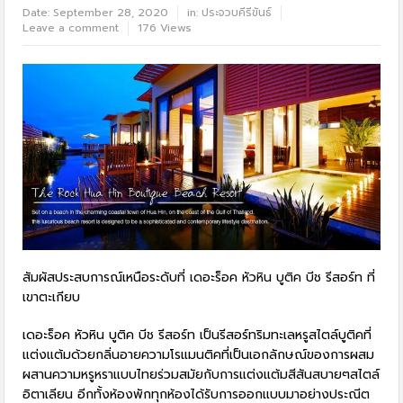
Date:
September 28, 2020
in:
ประจวบคีรีขันธ์
Leave a comment
176 Views
สัมผัสประสบการณ์เหนือระดับที่ เดอะร็อค หัวหิน บูติค บีช รีสอร์ท ที่
เขาตะเกียบ
เดอะร็อค หัวหิน บูติค บีช รีสอร์ท เป็นรีสอร์ทริมทะเลหรูสไตล์บูติคที่
แต่งแต้มด้วยกลิ่นอายความโรแมนติคที่เป็นเอกลักษณ์ของการผสม
ผสานความหรูหราแบบไทยร่วมสมัยกับการแต่งแต้มสีสันสบายๆสไตล์
อิตาเลียน อีกทั้งห้องพักทุกห้องได้รับการออกแบบมาอย่างประณีต