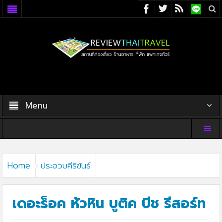
Menu
Home
ประจวบคีรีขันธ์
เดอะร็อค หัวหิน บูติค บีช รีสอร์ท