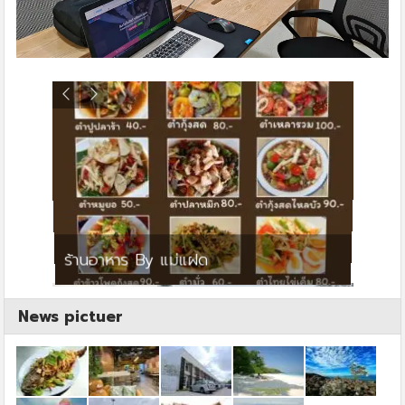
ย
ร้านอาหาร By แม่แฝด
สตาร์ค
News pictuer