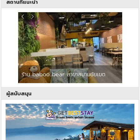
สถานที่แนะนำ
ร้าน baboo bear สาขาสนามชัยเขต
ปาร์คว
ผู้สนับสนุน