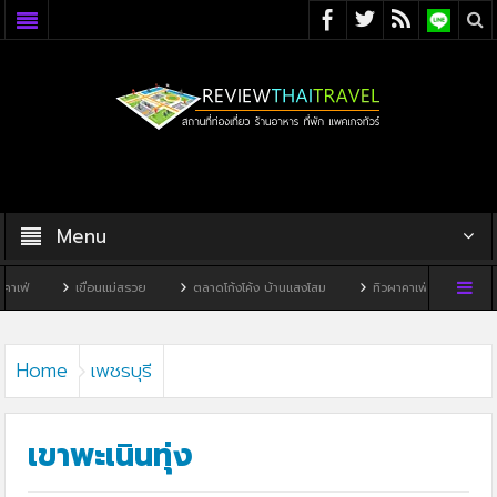
Menu
ขื่อนแม่สรวย
ตลาดโก้งโค้ง บ้านแสงโสม
ทิวผาคาเฟ่
บ้านพิพิธภัณฑ์ไทดำ
Home
เพชรบุรี
เขาพะเนินทุ่ง