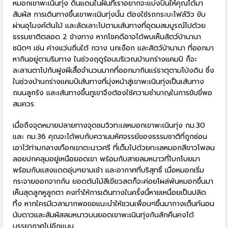
หมอกเขาพะเนินทุ่ง ดินแดนในฝันที่เราอยากจะแบ่งปันให้คุณได้มา
สัมผัส การเดินทางขึ้นเขาพะเนินทุ่งนั้น ต้องใช้รถกระบะโฟล์วิว ขับ
ผ่านอุโมงค์ต้นไม้ และลัดเลาะไปตามเส้นทางที่อุดมสมบูรณ์ไปด้วย
ธรรมชาติตลอด 2 ข้างทาง หากโชคดีอาจได้พบเห็นสัตว์ป่านานา
ชนิดๆ เช่น ค่างแว่นถิ่นใต้ กวาง นกเงือก และสัตว์ป่านานา ที่ออกมา
หากินอยู่ตามริมทาง ในช่วงฤดูร้อนบริเวณบ้านกร่างแคมป์ ก็จะ
ละลานตาไปกับฝูงผีเสื้อจำนวนมากที่ออกมากินแร่ธาตุตามโป่งดิน ซึ่ง
ในช่วงบ้านกร่างแคมป์เส้นทางที่มุ่งหน้าสู่เขาพะเนินทุ่งเป็นเส้นทาง
ถนนลูกรัง และเส้นทางขึ้นภูเขาจึงต้องใช้ความชำนาญในการขับขี่พอ
สมควร
เมื่อถึงจุดหมายปลายทางจุดชมวิวทะเลหมอกเขาพะเนินทุ่ง กม.30
และ กม.36 คุณจะได้พบกับความมหัศจรรย์ของธรรมชาติที่ถูกซ่อน
เอาไว้ท่ามกลางเทือกเขาตะนาวศรี ที่เต็มไปด้วยทะเลหมอกสีขาวโพลน
ลอยปกคลุมอยู่เหนือยอดเขา พร้อมกับสายลมหนาวที่โบกโบยมา
พร้อมกับแสงแดดอุ่นๆยามเช้า และอากาศที่บริสุทธิ์ เมื่อหมอกเริ่ม
กระจายออกจากกัน ยอดต้นไม้สีเขียวสดก็จะค่อยโผล่พ้นหมอกขึ้นมา
เห็นสุดลูกหูลูกตา คงทำให้การเดินทางในครั้งนี้หายเหนื่อยเป็นปลิด
ทิ้ง หากใครมีเวลามากพอขอแนะนำให้ชวนเพื่อนๆขึ้นมากางเต็นท์นอน
นับดาวและสัมผัสลมหนาวบนยอดเขาพะเนินทุ่งกันสักคืนคงได้
บรรยากาศไปอีกแบบ