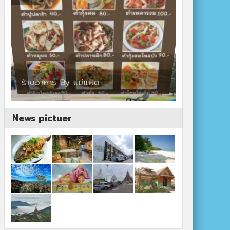
ร้านอาหาร By แม่แฝด
สตาร์คาเฟ่
News pictuer