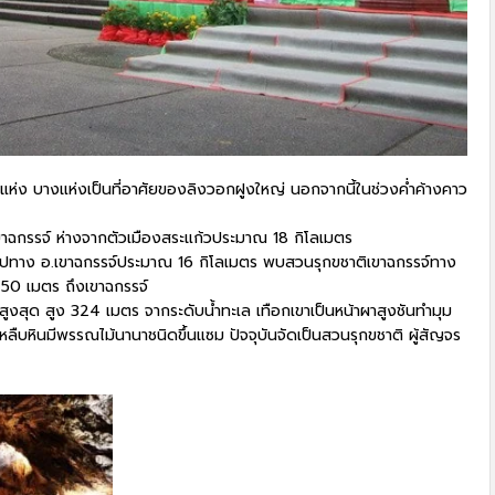
ยแห่ง บางแห่งเป็นที่อาศัยของลิงวอกฝูงใหญ่ นอกจากนี้ในช่วงค่ำค้างคาว
.เขาฉกรรจ์ ห่างจากตัวเมืองสระแก้วประมาณ 18 กิโลเมตร
ปทาง อ.เขาฉกรรจ์ประมาณ 16 กิโลเมตร พบสวนรุกขชาติเขาฉกรรจ์ทาง
250 เมตร ถึงเขาฉกรรจ์
สูงสุด สูง 324 เมตร จากระดับน้ำทะเล เทือกเขาเป็นหน้าผาสูงชันทำมุม
ามหลืบหินมีพรรณไม้นานาชนิดขึ้นแซม ปัจจุบันจัดเป็นสวนรุกขชาติ ผู้สัญจร