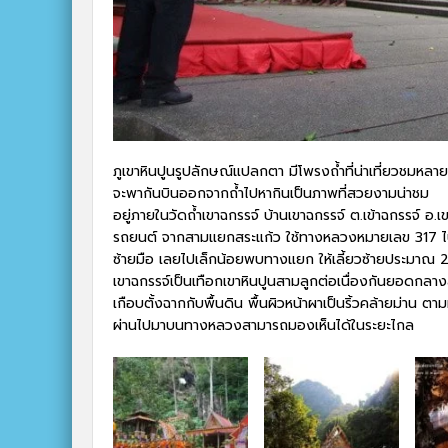
ภูเขาหินปูนรูปลักษณ์แปลกตา มีโพรงถ้ำที่น่าเที่ยวชมหลา
จะพากันบินออกจากถ้ำไปหากินเป็นภาพที่สวยงามน่าชม
อยู่ภายในวัดถ้ำเขาฉกรรจ์ บ้านเขาฉกรรจ์ ต.เข้าฉกรรจ์ อ
รถยนต์ จากสามแยกสระแก้ว ใช้ทางหลวงหมายเลข 317 ไ
ซ้ายมือ เลยไปเล็กน้อยพบทางแยก ให้เลี้ยวซ้ายประมาณ 
เขาฉกรรจ์เป็นเทือกเขาหินปูนสามลูกต่อเนื่องกันยอดกลาง
เกือบตั้งฉากกับพื้นดิน พื้นผิวหน้าผาเป็นริ้วคล้ายม่าน ต
ผ่านไปมาบนทางหลวงสามารถมองเห็นได้ในระยะไกล