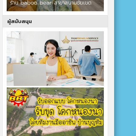
ร้าน baboo bear สาขาสนามชัยเขต
ปาร์ควิวรีสอ
ผู้สนับสนุน