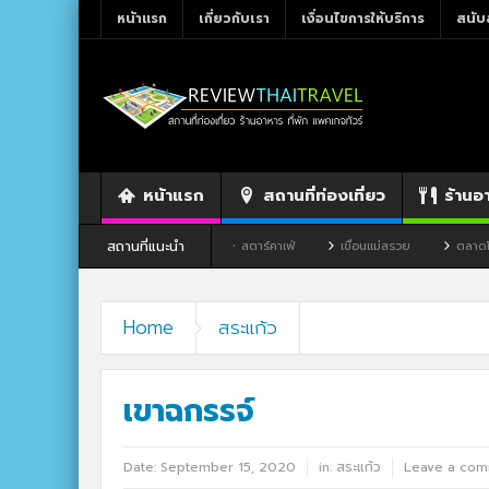
หน้าแรก
เกี่ยวกับเรา
เงื่อนไขการให้บริการ
สนับ
หน้าแรก
สถานที่ท่องเที่ยว
ร้านอ
สถานที่แนะนำ
นอาหาร By แม่แฝด
สตาร์คาเฟ่
เขื่อนแม่สรวย
ตลาดโก้งโค้ง บ้านแสงโสม
Home
สระแก้ว
เขาฉกรรจ์
Date:
September 15, 2020
in:
สระแก้ว
Leave a co