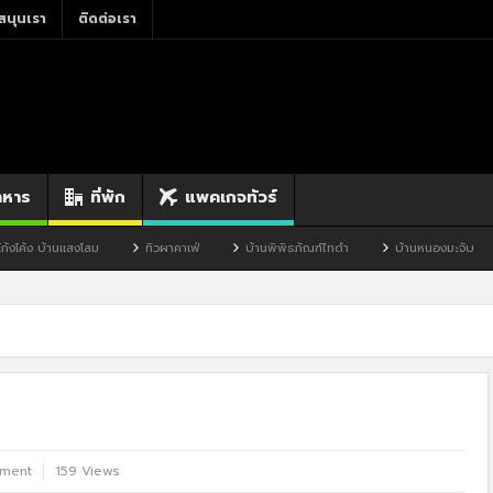
สนุนเรา
ติดต่อเรา
าหาร
ที่พัก
แพคเกจทัวร์
ทิวผาคาเฟ่
บ้านพิพิธภัณฑ์ไทดำ
บ้านหนองมะจับ
บ้านป๊อก
mment
159 Views