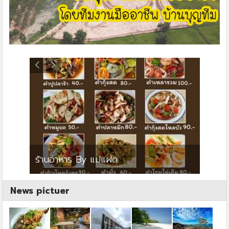
ย
ร้านอาหาร By แม่แฝด
สตาร์ค
News pictuer