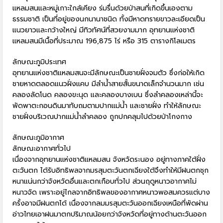
แหลมสนและหมู่เกาะใกล้เคียง ร่มรื่นด้วยป่าสนที่เกิดขึ้นเองตาม
ธรรมชาติ เป็นที่อยู่ของนกนานาชนิด ทั้งมีหาดทรายขาวละเอียดเป็น
แนวยาวและกว้างใหญ่ มีทิวทัศน์ที่สวยงามมาก อุทยานแห่งชาติ
แหลมสนมีเนื้อที่ประมาณ 196,875 ไร่ หรือ 315 ตารางกิโลเมตร
ลักษณะภูมิประเทศ
อุทยานแห่งชาติแหลมสนจะมีลักษณะเป็นชายฝั่งจมตัว ซึ่งก่อให้เกิด
ชายหาดตลอดแนวฝั่งแคบ มีลำน้ำสายสั้นขนาดเล็กจำนวนมาก เช่น
คลองลัดโนด คลองขะนุด และคลองบางเบน ซึ่งลำคลองเหล่านี้จะ
พัดพาตะกอนดินมาทับถมตามปากแม่น้ำ และชายฝั่ง ทำให้ลักษณะ
ชายฝั่งบริเวณปากแม่น้ำลำคลอง ถูกปกคลุมไปด้วยป่าโกงกาง
ลักษณะภูมิอากาศ
ลักษณะอากาศทั่วไป
เนื่องจากอุทยานแห่งชาติแหลมสน จังหวัดระนอง อยู่ทางภาคใต้ฝั่ง
ตะวันตก ได้รับอิทธิพลจากมรสุมตะวันตกเฉียงใต้จึงทำให้มีฝนตกชุก
หนาแน่นกว่าจังหวัดอื่นและตกเกือบทั่วไป ส่วนฤดูหนาวอากาศไม่
หนาวจัด เพราะอยู่ไกลจากอิทธิพลของอากาศหนาวพอสมควรแต่บาง
ครั้งอาจมีฝนตกได้ เนื่องจากลมมรสุมตะวันออกเฉียงเหนือที่พัดผ่าน
อ่าวไทยเอาฝนมาตกปริมาณน้อยกว่าจังหวัดที่อยู่ทางด้านตะวันออก