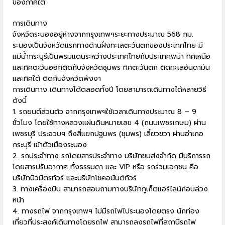
ของภาคใต้
การเดินทาง
จังหวัดระนองอยู่ห่างจากกรุงเทพฯระยะทางประมาณ 568 กม.
ระนองเป็นจังหวัดแรกทางด้านฝั่งทะเลตะวันตกของประเทศไทย มี
แม่น้ำกระบุรีเป็นพรมแดนระหว่างประเทศไทยกับประเทศพม่า ทิศเหนือ
และทิศตะวันออกติดกับจังหวัดชุมพร ทิศตะวันตก ติดทะเลอันดามัน
และทิศใต้ ติดกับจังหวัดพังงา
การเดินทาง เดินทางได้ตลอดทั้งปี โดยสามารถเดินทางได้หลายวิธี
ดังนี้
1. รถยนต์ส่วนตัว จากกรุงเทพฯใช้เวลาเดินทางประมาณ 8 – 9
ชั่วโมง โดยใช้ทางหลวงแผ่นดินหมายเลข 4 (ถนนเพชรเกษม) ผ่าน
เพชรบุรี ประจวบฯ ถึงสี่แยกปฐมพร (ชุมพร) เลี้ยวขวา ผ่านอำเภอ
กระบุรี เข้าตัวเมืองระนอง
2. รถประจำทาง รถโดยสารประจำทาง บริษัทขนส่งจำกัด มีบริการรถ
โดยสารปรับอากาศ ทั้งธรรมดา และ VIP หรือ รถร่วมเอกชน คือ
บริษัทนิวมิตรทัวร์ และบริษัทโชคอนันต์ทัวร์
3. ทางเครื่องบิน สามารถสอบถามทางบริษัทภูเก็ตแอร์ไลน์ก่อนล่วง
หน้า
4. ทางรถไฟ จากกรุงเทพฯ ไม่มีรถไฟไประนองโดยตรง นักท่อง
เที่ยวที่ประสงค์เดินทางโดยรถไฟ สามารถลงรถไฟที่สถานีรถไฟ