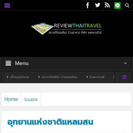
Menu
สรวย
ตลาดโก้งโค้ง บ้านแสงโสม
ทิวผาคาเฟ่
บ้านพิพิธภัณฑ์ไทดำ
Home
ระนอง
อุทยานแห่งชาติแหลมสน