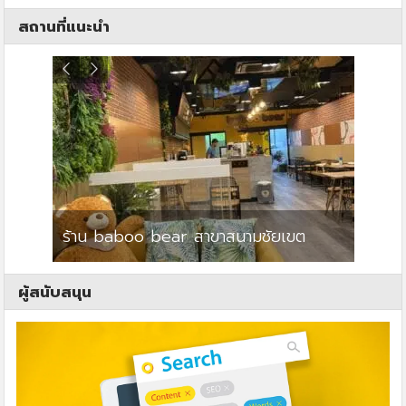
สถานที่แนะนำ
ร้าน baboo bear สาขาสนามชัยเขต
ปาร์คว
ผู้สนับสนุน