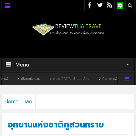
Menu
ขื่อนแม่สรวย
ตลาดโก้งโค้ง บ้านแสงโสม
ทิวผาคาเฟ่
บ้านพิพิธภัณฑ์ไทดำ
Home
เลย
อุทยานแห่งชาติภูสวนทราย