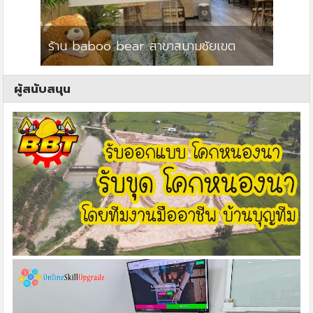
ร้าน baboo bear สาขาสนามชัยเขต
ปาร์คว
ผู้สนับสนุน