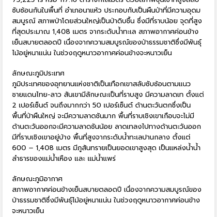
ซับซ้อนกันในพื้นที่ อำเภอนาแห้ว ประกอบกับเป็นผืนป่าที่มีความอุดม
สมบูรณ์ สภาพป่าโดยส่วนใหญ่เป็นป่าดิบชื้น ซึ่งมีที่ราบน้อย จุดที่สูง
ที่สุดประมาณ 1,408 เมตร จากระดับน้ำทะเล สภาพอากาศค่อนข้าง
เย็นสบายตลอดปี เนื่องจากความสมบูรณ์ของป่าธรรมชาติซึ่งมีพันธุ์
ไม้อยู่หนาแน่น ในช่วงฤดูหนาวอากาศค่อนข้างจะหนาวเย็น
ลักษณะภูมิประเทศ
ภูมิประเทศของอุทยานแห่งชาติเป็นเทือกเขาสลับซับซ้อนตามแนว
ชายแดนไทย-ลาว สันเขามีลักษณะเป็นที่ราบสูง มีความลาดเท ตั้งแต่
2 เปอร์เซ็นต์ จนถึงมากกว่า 50 เปอร์เซ็นต์ ด้านตะวันตกซึ่งเป็น
พื้นที่ป่าผืนใหญ่ จะมีความลาดชันมาก พื้นที่ราบเชิงเขาเกือบจะไม่มี
ด้านตะวันออกจะมีความลาดชันน้อย ลาดเทลงไปทางด้านตะวันออก
มีที่ราบเชิงเขาอยู่บ้าง พื้นที่สูงจากระดับน้ำทะเลปานกลาง ตั้งแต่
600 – 1,408 เมตร มีภูสันทรายเป็นยอดเขาสูงสุด เป็นแหล่งน้ำน้ำ
ลำธารของแม่น้ำเหือง และ แม่น้ำแพร่
ลักษณะภูมิอากาศ
สภาพอากาศค่อนข้างเย็นสบายตลอดปี เนื่องจากความสมบูรณ์ของ
ป่าธรรมชาติซึ่งมีพันธุ์ไม้อยู่หนาแน่น ในช่วงฤดูหนาวอากาศค่อนข้าง
จะหนาวเย็น