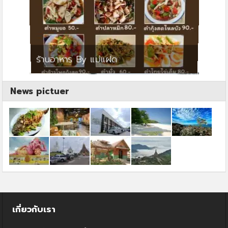
ย
ร้านอาหาร By แม่แฝด
สตาร์ค
News pictuer
เกี่ยวกับเรา