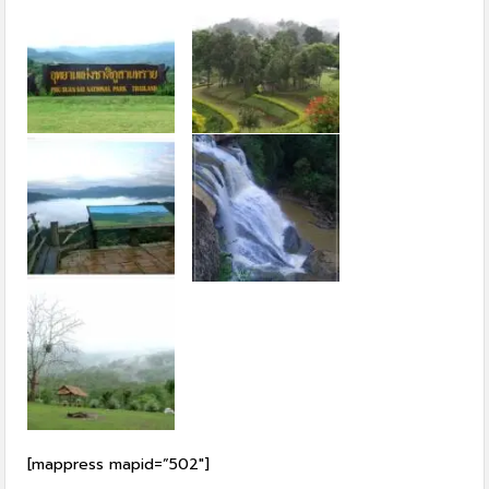
[mappress mapid=”502″]