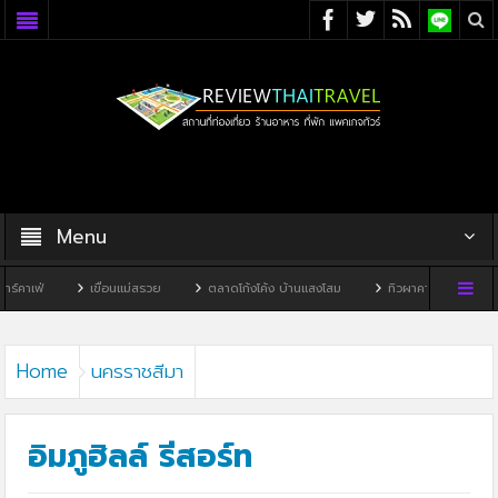
Menu
เขื่อนแม่สรวย
ตลาดโก้งโค้ง บ้านแสงโสม
ทิวผาคาเฟ่
บ้านพิพิธภัณฑ์ไ
Home
นครราชสีมา
อิมภูฮิลล์ รีสอร์ท