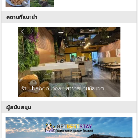
สถานที่แนะนำ
ร้าน baboo bear สาขาสนามชัยเขต
ปาร์คว
ผู้สนับสนุน