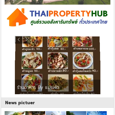
ย
ร้านอาหาร By แม่แฝด
สตาร์ค
News pictuer