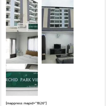
[mappress mapid=”1826″]