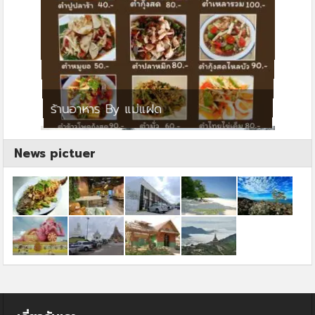
ย
ร้านอาหาร By แม่แฝด
สตาร์ค
News pictuer