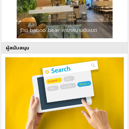
ร้าน baboo bear สาขาสนามชัยเขต
ปาร์คว
ผู้สนับสนุน