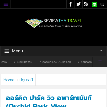
Menu
เขื่อนแม่สรวย
ตลาดโก้งโค้ง บ้านแสงโสม
ทิวผาคาเฟ่
บ้านพิพิธภัณฑ์ไทด
Home
ปทุมธานี
ออร์คิด ปาร์ค วิว อพาร์ทเม้นท์
(Orchid Park View