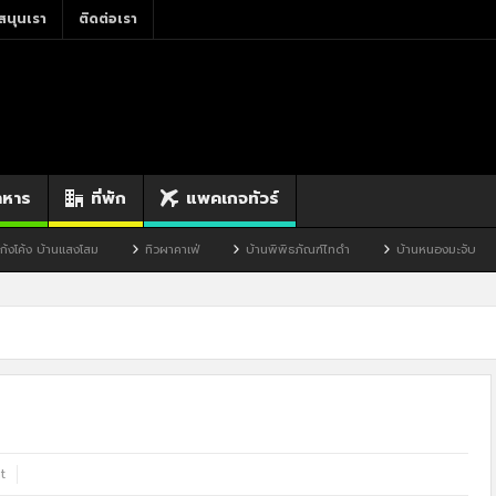
สนุนเรา
ติดต่อเรา
าหาร
ที่พัก
แพคเกจทัวร์
ทิวผาคาเฟ่
บ้านพิพิธภัณฑ์ไทดำ
บ้านหนองมะจับ
บ้านป๊อก
t