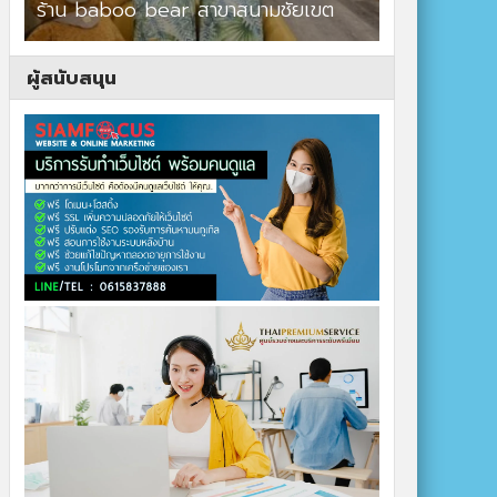
ร้าน baboo bear สาขาสนามชัยเขต
ปาร์ควิวรีสอ
ผู้สนับสนุน