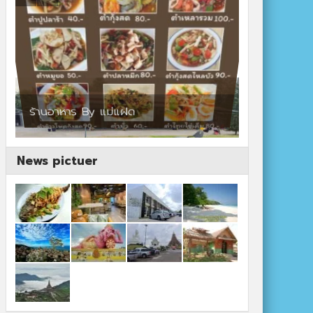
ร้านอาหาร By แม่แฝด
สตาร์คาเฟ่
News pictuer