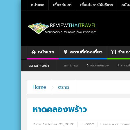
หน้าแรก
เกี่ยวกับเรา
เงื่อนไขการให้บริการ
สนับ
หน้าแรก
สถานที่ท่องเที่ยว
ร้านอ
สถานที่แนะนำ
นอาหาร By แม่แฝด
สตาร์คาเฟ่
เขื่อนแม่สรวย
ตลาดโก้งโค้ง บ้านแสงโสม
Home
ตราด
หาดคลองพร้าว
Date:
October 01, 2020
in:
ตราด
Leave a commen