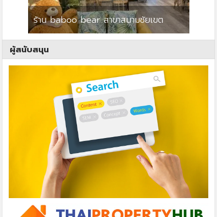
ร้าน baboo bear สาขาสนามชัยเขต
ปาร์คว
ผู้สนับสนุน