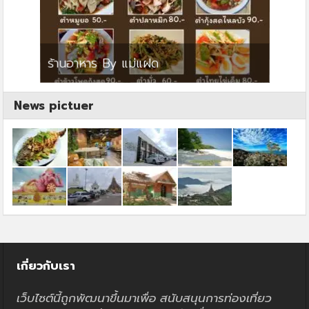
ย
ร้านอาหาร By แม่แฝด
สตาร์ค
News pictuer
เกี่ยวกับเรา
เว็บไซต์นี้ถูกพัฒนาขึ้นมาเพื่อ สนับสนุนการท่องเที่ยว