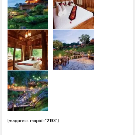
[mappress mapid=”2133″]