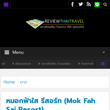
Menu
ื่อนแม่สรวย
ตลาดโก้งโค้ง บ้านแสงโสม
ทิวผาคาเฟ่
บ้านพิพิธภัณฑ์ไทดำ
Home
ตาก
หมอกฟ้าใส รีสอร์ท (Mok Fah
Sai Resort)