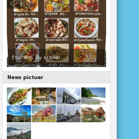
ร้านอาหาร By แม่แฝด
สตาร์คาเฟ่
News pictuer