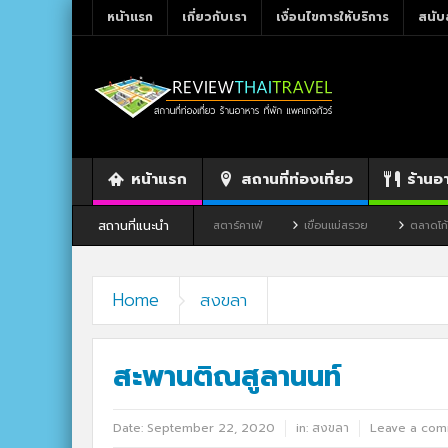
หน้าแรก
เกี่ยวกับเรา
เงื่อนไขการให้บริการ
สนับ
หน้าแรก
สถานที่ท่องเที่ยว
ร้านอ
สถานที่แนะนำ
อาหาร By แม่แฝด
สตาร์คาเฟ่
เขื่อนแม่สรวย
ตลาดโก้งโค้ง บ้านแสงโสม
Home
สงขลา
สะพานติณสูลานนท์
Date:
September 22, 2020
in:
สงขลา
Leave a co