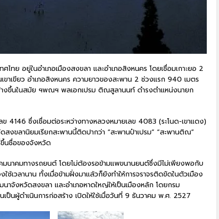
ะเทศไทย อยู่ในอำเภอเมืองสงขลา และอำเภอสิงหนคร โดยเชื่อมเกาะยอ 2
บ้านเขาเขียว อำเภอสิงหนคร ความยาวของสะพาน 2 ช่วงแรก 940 เมตร
ร้างขึ้นในสมัย ฯพณฯ พลเอกเปรม ติณสูลานนท์ ดำรงตำแหน่งนายก
ลข 4146 ซึ่งเชื่อมต่อระหว่างทางหลวงหมายเลข 4083 (ระโนด-เขาแดง)
สงขลานิยมเรียกสะพานนี้ติดปากว่า “สะพานป๋าเปรม” “สะพานติณ”
ขึ้นชื่อของจังหวัด
รคมนาคมทางรถยนต์ โดยไม่ต้องรอข้ามแพขนานยนต์ซึ่งมีไม่เพียงพอกับ
งใช้เวลานาน ทั้งเมื่อข้ามฝั่งมาแล้วก็ยังทำให้การจราจรติดขัดในตัวเมือง
พัฒนาจังหวัดสงขลา และอำเภอหาดใหญ่ให้เป็นเมืองหลัก โดยกรม
นผู้ดำเนินการก่อสร้าง เปิดให้ใช้เมื่อวันที่ 9 ธันวาคม พ.ศ. 2527