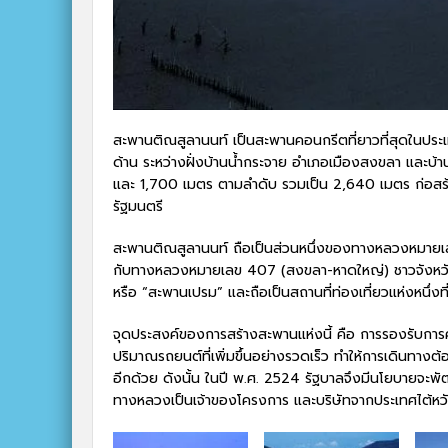
สะพานติณสูลานนท์ เป็นสะพานคอนกรีตที่ยาวที่สุดในปร
ด้าน ระหว่างฝั่งบ้านน้ำกระจาย อำเภอเมืองสงขลา และ
และ 1,700 เมตร ตามลำดับ รวมเป็น 2,640 เมตร ก่อส
รัฐมนตรี
สะพานติณสูลานนท์ ถือเป็นส่วนหนึ่งของทางหลวงหมายเ
กับทางหลวงหมายเลข 407 (สงขลา-หาดใหญ่) ชาวจังหวัด
หรือ “สะพานเปรม” และถือเป็นสถานที่ท่องเที่ยวแห่งหนึ่งที่
จุดประสงค์ของการสร้างสะพานแห่งนี้ คือ การรองรับกา
ปริมาณรถยนต์ที่เพิ่มขึ้นอย่างรวดเร็ว ทำให้การเดินทางต้อ
อีกด้วย ดังนั้น ในปี พ.ศ. 2524 รัฐบาลจึงมีนโยบายจะ
ทางหลวงเป็นเจ้าของโครงการ และบริษัทจากประเทศไต้หวันเป็