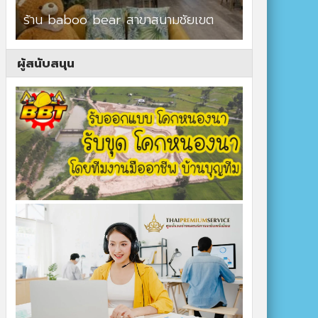
ร้าน baboo bear สาขาสนามชัยเขต
ปาร์ควิวรีสอ
ผู้สนับสนุน