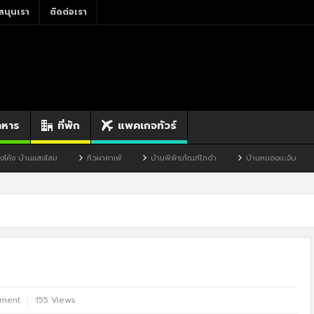
สนุนเรา
ติดต่อเรา
าหาร
ที่พัก
แพคเกจทัวร์
ทิวผาคาเฟ่
บ้านพิพิธภัณฑ์ไทดำ
บ้านหนองมะจับ
บ้านป๊อก
mment
155 Views