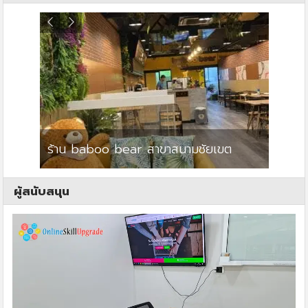
ร้าน baboo bear สาขาสนามชัยเขต
ปาร์คว
ผู้สนับสนุน