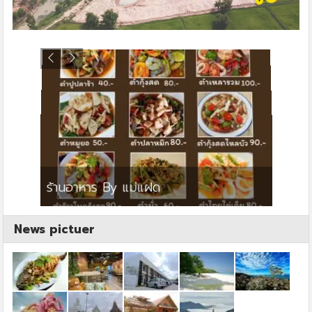
ย
ร้านอาหาร By แม่แฝด
สตาร์ค
News pictuer