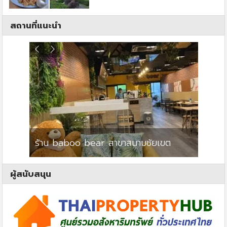
สถานที่แนะนำ
ร้าน baboo bear สาขาสนามชัยเขต
ปาร์คว
ผู้สนับสนุน