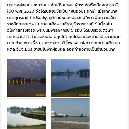
บรมวงศ์เธอกรมหลวงประจักษ์ศิลปาคม ผู้ทรงก่อตั้งเมืองอุดรธานี
ในปี พ.ศ. 2530 จึงได้เปลี่ยนชื่อเป็น “หนองประจักษ์” เมื่อเทศบาล
นครอุดรธานี ได้ปรับปรุงภูมิทัศน์หนองประจักษ์ใหม่ เพื่อถวายเป็น
ราชสักการะแด่พระบาทสมเด็จพระเจ้าอยู่หัวราชกาลที่ 9 เนื่องใน
วโรกาสทรงเจริญพระชนมพรรษาครบ 5 รอบ โดยบริเวณตัวเกาะ
กลางน้ำได้จัดทำสวนหย่อม ปลูกไม้ดอกไม้ประดับหลายชนิดสวยงาม
มาก ทำสะพานเชื่อม ระหว่างเกาะ มีน้ำพุ หอนาฬิกา และสนามเด็กเล่น
แต่ละวันจะมีประชาชนไปพักผ่อนและออกกำลังกายเป็นจำนวนมาก