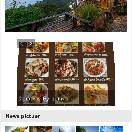
ย
ร้านอาหาร By แม่แฝด
สตาร์ค
News pictuer