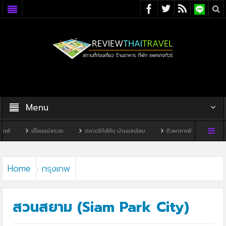
Menu
่อนแม่สรวย
ตลาดโก้งโค้ง บ้านแสงโสม
ทิวผาคาเฟ่
บ้านพิพิธภัณฑ์ไทดำ
Home
กรุงเทพ
สวนสยาม (Siam Park City)