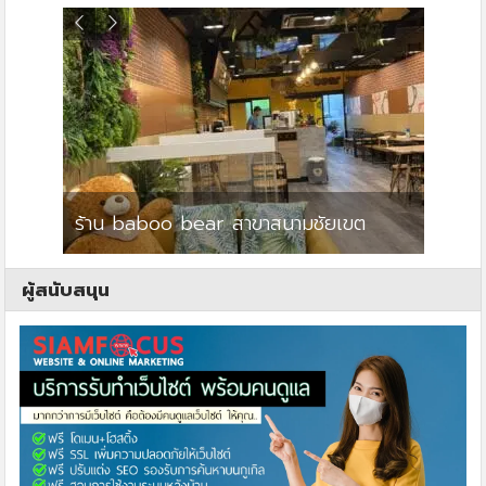
ร้าน baboo bear สาขาสนามชัยเขต
ปาร์คว
ผู้สนับสนุน