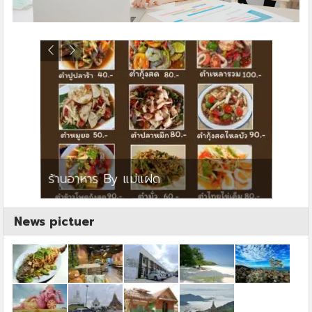
ย
ร้านอาหาร By แม่แฝด
สตาร์ค
News pictuer