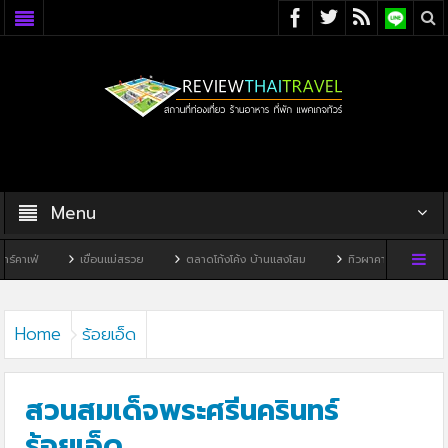
Menu
เขื่อนแม่สรวย
ตลาดโก้งโค้ง บ้านแสงโสม
ทิวผาคาเฟ่
บ้านพิพิธภัณฑ์ไ
Home
ร้อยเอ็ด
สวนสมเด็จพระศรีนครินทร์
ร้อยเอ็ด