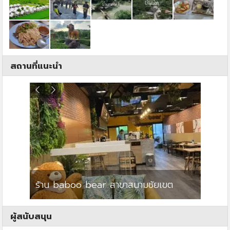
สถานที่แนะนำ
ร้าน baboo bear สาขาสนามชัยเขต
ปาร์คว
ผู้สนับสนุน