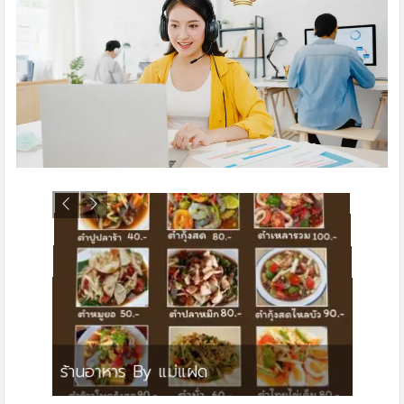
ย
ร้านอาหาร By แม่แฝด
สตาร์ค