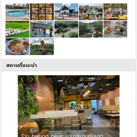
สถานที่แนะนำ
ร้าน baboo bear สาขาสนามชัยเขต
ปาร์คว