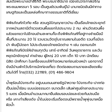
สมเด็จพระนางเจ้าสิริกิติ์ พระบรมราชินีนาถ เนื่องในวโรกาสเจริญ
พระชนมพรรษา 5 รอบ เป็นศูนย์รวมพันธุ์ไม้ นานาชนิดอันมีค่าทาง
เศษฐกิจและเป็นแหล่งศึกษาทางธรรมชาติที่ดีเยี่ยม
พิพิธภัณฑ์ภโวทัย หรือ สวนภูมิปัญญาชาวบ้าน เป็นเรือนไทยประยุกต์
จากหน้านสถานีตำรวจสวนผึ้งแยกไปประมาณ 2 กม. ผ่านวัดสวนผึ้ง
แล้วแยกขวาไปอีกจนข้ามสะพานก็จะถึงพิพิธภัณฑ์ที่อยู่ทางซ้ายมือมี
พื้นที่ประมาณ 20 ไร่ รวบรวมวัตถุโบราณสยามในอดีต รวมทั้งมีรถ
ม้า พันธุ์ไม้ดอก ไม้ประดับของไทยชนิดต่าง ๆ เช่น ดอกมณโฑ
พิพิธภัณฑ์เปิดให้เข้าชมทุกวัน เสาร์-อาทิตย์ วันหยุดราชการ และวัน
หยุดนักขัตฤกษ์ ค่าเข้าชม ผู้ใหญ่ 20 บาท เด็ก 10 บาท นักเรียน
นิสิต นักศึกษา ในเครื่องแบบให้ทำจดหมายก่อนล่วงหน้า นอกจากนี้
ยังมีบ้านพักไว้บริการนักท่องเที่ยว ติดต่อสอบถามรายละเอียดเพิ่ม
เติมได้ที่ โทร(032) 221189, (01) 486-9804
น้ำพุร้อนโป่งกระทิง อยู่บนนถนนสายชัฏป่าหวาย-โป่งกระทิง-ปากท่อ
เป็นบ่อน้ำร้อน แบบบ่อธรรมดา ขนาดเล็ก เส้นผ่าศูนย์กลางประมาณ
5 เมตร เมื่อมีคนจำนวนมากมายืนล้อมรอบบ่อและช่วยกันปรบมือ
หรือ เคาะทำเสียงดัง น้ำในบ่อจะเริ่มเดือดจนมีพรายน้ำพุพุ่งมาเหนื่อ
ผิวน้ำ