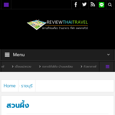
Menu
นแม่สรวย
ตลาดโก้งโค้ง บ้านแสงโสม
ทิวผาคาเฟ่
บ้านพิพิธภัณฑ์ไทดำ
Home
ราชบุรี
สวนผึ้ง