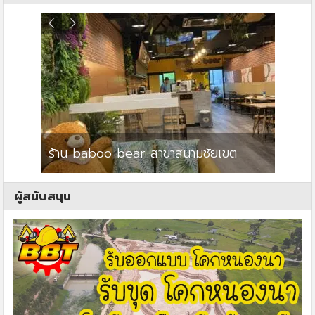
ร้าน baboo bear สาขาสนามชัยเขต
ปาร์คว
ผู้สนับสนุน