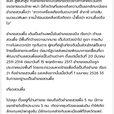
ชนิด สู่พื้นที่สูง ทิวเทือกเขาตะนาวศรีทอดตัวยาวทางทิศตะวันตก
จรดชายแดนไทย-พม่า มีคำขวัญที่แสดงถึงความเป็นเอกลักษณ์ของ
อำเภอสวนผึ้งว่า “สาวกะเหรื่ยงเคียงถิ่นตะนาวศรี ลำภาชี แก่งส้ม
แมวแนวหินผา ธารน้ำร้อนบ่อคลึงตรึงติดตา น้ำผึ้งป่า หวานซึ้งตรึง
ใจ”
อำเภอสวนผึ้ง เดิมเป็นตำบลหนึ่งในอำเภอจองบึง เรียกว่า ตำบล
สวนผึ้ง มีพื้นที่กว้างขวางมากมาย เต็มไปด้วยป่าไม้ ภูเขา การเดิน
ทางไม่สะดวกนัก ทุรกันดาร ผู้คนที่อยู่ในท้องถิ่นนั้นส่วนใหญ่เป็นชาว
ไทยเชื้อสายกระเหรื่อง ต่อมารัฐบาลส่งหน่วยพัฒนาการเคลื่อนที่มา
พัฒนาตำบลสวนผึ้งแห่งนี้ในด้านต่างๆ ตั้งแต่เมื่อวันที่ 20 มีนาคม
2511-2514 ต่อมาวันที่ 15 พฤศจิกายน 2517 อำเภอจอมบึงถูก
ประกาศแบ่งพื้นที่ โดยกระทรวงมหาดไทยเพื่อตั้งเป็นกิ่งอำเภอ เรียก
ว่า กิ่งอำเภอสวนผึ้ง และหลังจากนั้นเมื่อวันที่ 1 เมษายน 2526 ได้
รับการยกฐานะเป็นอำเภอสวนผึ้ง
เที่ยวสวนผึ้ง
โป่งยุบ ตั้งอยู่ที่บ้านท่าเคย ก่อนถึงตัวอำเภอสวยผึ้ง 5 กม. มีทาง
แยกซ้ายไปอีกประมาณ 5 กม. เกิดจากยุบตัวของแผ่นดิน ทำให้เกิด
ลักษณะหน้าผาสูงชัน มีลักษณะคล้ายกับแพะเมืองผีที่จังหวัดแพร่