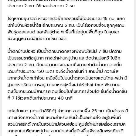
ประมาณ 2 กม. ใช้เวลาประมาณ 2 ชม.
ไร่กุหลาบอุษาวดี ห่างจากตัวอำเภอสวนผึ้งไปประมาณ 16 กม. แยก
เข้าไปบ้านห้วยน้ำใส อีกประมาณ 5 กม. เป็นไร่เอกชนซึ่งปลูกกุหลาบ
พันธุ์ฮอลแลนด์ และพันธุ์ต่าง ๆ พื้นที่ไร่อยู่บนพื้นที่สูง ในหุบเขา
ช่วงฤดูหนาวนจะมีอากาศหนาวจัด
น้ำตกบ้านบ่อหวี เป็นน้ำตกขนาดกลางเพิ่งพบใหม่มี 7 ฃั้น มีความ
เป็นธรรมชาติอยู่มาก ทางเข้าผ่านหมู่บ้าน และวัดบ้านบ่อหวี ไปอีก
ประมาณ 2 กม. มีถนนลาดยางตลอดถึงทางเข้าตัวน้ำตก จากนั้น
เดินเท้าประมาณ 150 เมตร จะถึงน้ำตกชั้นที่ 1 สายน้ำมี ความใส
มากกว่าน้ำตกเก้าโจน เหนือขึ้นไปบนน้ำตกจะเป็นชายแดนไทย-พม่า มี
ฐานทหารรักษาการอยู่ นายทหารผู้หนึ่งเล่าให้ thai-tour ฟังว่าบน
ตะเข็บชายแดนนี้สามารถเดินเชื่อมไปถึงเขากระโจมได้ ขึ้นถึงน้ำตกชั้น
ที่ 7 ใช้เวลาเดินเท้าประมาณ 40 นาที
แก่งส้มแมว (สวนป่าสิริกิต์) ห่างจาก อ.สวนผึ้ง 25 กม. เป็นลำธาร มี
เกาะแก่งกลางน้ำภาชี เหมาะสำหรับเล่นน้ำเป็นอย่างยิ่ง อยู่ในพื้นที่
สวนป่าสิริกิต์ ภายในสวนป่ามีสวนหย่อม ศูนย์จำหน่ายเครื่องเซรามิค
จากคนในบริเวณหมู่บ้าน สวนป่าแห่งนี้สร้างขึ้นเพื่อเฉลิมพระเกียรติ