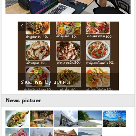
ย
ร้านอาหาร By แม่แฝด
สตาร์ค
News pictuer