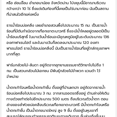
หรือ ฮ่อมจ๊อม อำเภอนาน้อย จังหวัดน่าน โป่งยุบนี้มีอาณาบริเวณ
กว้างกว่า 10 ไร่ ซึ่งแต่เดิมท้องที่นี้เคยเป็นไร่นามาก่อน นับเป็นสถาน
ที่น่าสนใจอีกแห่งหนึ่ง
ธารน้ำร้อนบ่อคลึง เลยอำเภอสวนผึ้งไปประมาณ 15 กม. เป็นธารน้ำ
ร้อนที่มีต้นกำเนิดจากเทือกเขาตะนาวศรี ซึ่งจะมีน้ำไหลอยู่ตลอดปีเป็น
น้ำร้อนบริสุทธิ์ ในบางวันน้ำร้อนจะมีอุณหภูมิอยู่ในระดับประมาณ 136
องศาฟาเรนไฮต์ และในบางวันก็ลดลงมาประมาณ 120 องศา
ฟาเรนไฮต์ ธารน้ำร้อนบ่อคลึงนี้ นับเป็นธารน้ำร้อนที่อยู่ใกล้กรุงเทพฯ
มากที่สุด
ฟาร์มกล้วยไม้-ลันดา อยู่ถัดจากอุทยานธรรมชาติวิทยาไปไม่ถึง 1
กม. เป็นสวนกล้วนไม้เอกชน มีพันธุ์กล้วยไม้จำพวก แวนด้า ไว้
จำหน่าย
น้ำตกเก้าโจนหรือน้ำตกเก้าชั้น ตั้งอยู่ที่บ้านผาปก อยู่ถัดจากธารน้ำ
ร้อนบ่อคลึงไปประมาณ 3 กม. จากลานจอดรถซึ่งอยู่ ด้านล่างให้เดิน
ทางด้วยเท้าต่อไปอีกประมาณ 500 เมตร ถึงบริเวณตัวน้ำตก ตอน
ล่างของลำห้วยบ่อคลึงบริเวณเทือกเขาตะนาวศรี มีน้ำตกเก้าโจนหรือ
น้ำตกเก้าชั้น เป็นน้ำตกขนาดใหญ่ สูง 9 ชั้น ตั้งอยู่ในหุบเขาที่
สมบูรณ์ล้อมรอบด้วยธรรมชาติระยะทางเดินจาก ชั้นล่างถึงชั้นบน