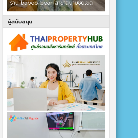
ร้าน baboo bear สาขาสนามชัยเขต
ปาร์ควิวรีสอ
ผู้สนับสนุน