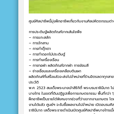
ศูนย์ศิลปาชีพนี้มุ่งฝึกอาชีพเกี่ยวกับงานศิลปหัตถกรรมต่
การประดิษฐ์ผลิตภัณฑ์จากเส้นใยพืช
– การแกะสลัก
– การจักสาน
– การทำตุ๊กตา
– การทำดอกไม้ประดิษฐ์
– การทำเครื่องเรือน
– การทอผ้า ผลิตภัณฑ์จากผ้า การย้อมสี
– ช่างเชื่อมและเครื่องเคลือบดินเผา
ผลิตภัณฑ์ที่เสร็จแล้วจะส่งไปจำหน่ายที่ร้านจิตรลดาทุกสาข
ประวัติ
พ.ศ. 2523 สมเด็จพระนางเจ้าสิริกิติ์ พระบรมราชินีนาถ โปรดเ
บางไทร ในเขตที่ดินปฏิรูปเพื่อการเกษตรกรรม พื้นที่กว่า
ฝึกอาชีพเป็นรายได้พิเศษจากช่วงที่ว่างจากงานเกษตร โ
งานได้แล้ว ศูนย์ฯ จะรับซื้อผลงานไปจำหน่าย เปิดอบรมศิลป
ราชินีนาถ เสด็จพระราชดำเนินเปิดศูนย์ศิลปาชีพบางไทรเมื่