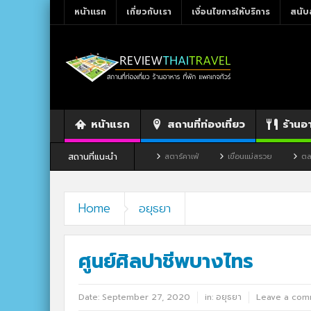
หน้าแรก
เกี่ยวกับเรา
เงื่อนไขการให้บริการ
สนับ
หน้าแรก
สถานที่ท่องเที่ยว
ร้านอ
สถานที่แนะนำ
ร้านอาหาร By แม่แฝด
สตาร์คาเฟ่
เขื่อนแม่สรวย
ตลาดโก้งโค้ง บ้านแสง
Home
อยุธยา
ศูนย์ศิลปาชีพบางไทร
Date:
September 27, 2020
in:
อยุธยา
Leave a com