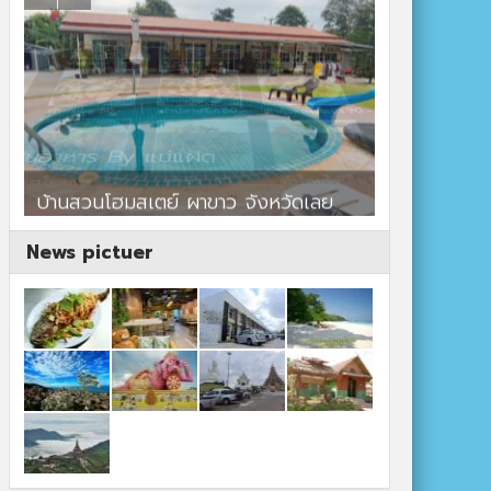
ร้านอาหาร By แม่แฝด
สตาร์คาเฟ่
News pictuer