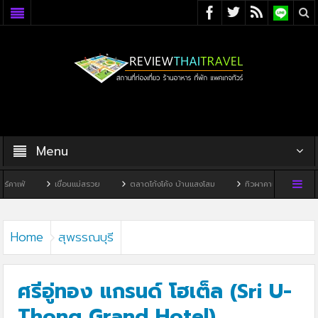
Menu
เขื่อนแม่สรวย
ตลาดโก้งโค้ง บ้านแสงโสม
ทิวผาคาเฟ่
บ้านพิพิธภัณฑ์ไท
Home
สุพรรณบุรี
ศรีอู่ทอง แกรนด์ โฮเต็ล (Sri U-
Thong Grand Hotel)