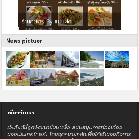
ย
ร้านอาหาร By แม่แฝด
สตาร์ค
News pictuer
เกี่ยวกับเรา
เว็บไซต์นี้ถูกพัฒนาขึ้นมาเพื่อ สนับสนุนการท่องเที่ยว
ของประเทศไทยค่ะ โดยจุดหมายหลักเพื่อให้เจ้าของกิจการ