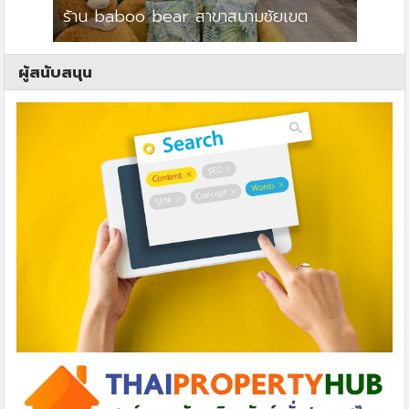
ร้าน baboo bear สาขาสนามชัยเขต
ปาร์คว
ผู้สนับสนุน