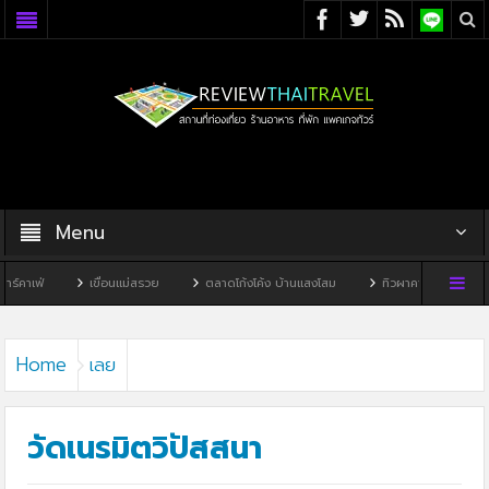
Menu
เขื่อนแม่สรวย
ตลาดโก้งโค้ง บ้านแสงโสม
ทิวผาคาเฟ่
บ้านพิพิธภัณฑ์
Home
เลย
วัดเนรมิตวิปัสสนา