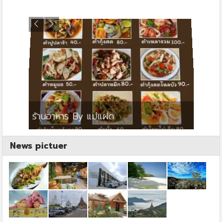
ย
ร้านอาหาร By แม่แฝด
สตาร์ค
News pictuer