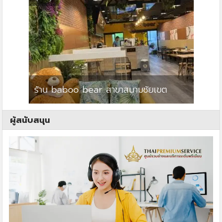
ร้าน baboo bear สาขาสนามชัยเขต
ปาร์คว
ผู้สนับสนุน