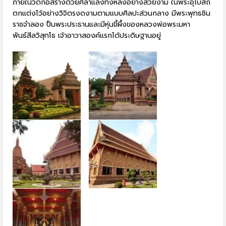
ภายในวัดก่อสร้างด้วยศิลาแลงทั้งหลังอย่างสวยงาม ในพระอุโบสถ
ตกแต่งไว้อย่างวิจิตรงดงามตามแบบศิลปะส่วนกลาง มีพระพุทธชิน
ราชจำลอง ป็นพระประธานและมีหุ่นขี้ผึ้งของหลวงพ่อพระมหา
พันธ์สีลวิสุทโธ เจ้าอาวาสองค์แรกได้ประดิษฐานอยู่