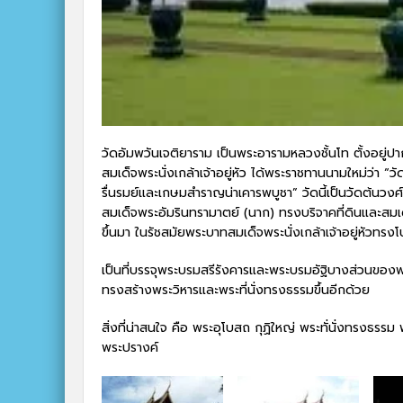
วัดอัมพวันเจติยาราม เป็นพระอารามหลวงชั้นโท ตั้งอยู่
สมเด็จพระนั่งเกล้าเจ้าอยู่หัว ได้พระราชทานนามใหม่ว่า “วั
รื่นรมย์และเกษมสำราญน่าเคารพบูชา” วัดนี้เป็นวัดต้นวงศ์
สมเด็จพระอัมรินทรามาตย์ (นาก) ทรงบริจาคที่ดินและสมเ
ขึ้นมา ในรัชสมัยพระบาทสมเด็จพระนั่งเกล้าเจ้าอยู่หัวท
เป็นที่บรรจุพระบรมสรีรังคารและพระบรมอัฐิบางส่วนขอ
ทรงสร้างพระวิหารและพระที่นั่งทรงธรรมขึ้นอีกด้วย
สิ่งที่น่าสนใจ คือ พระอุโบสถ กุฏิใหญ่ พระทั่นั่งทรงธ
พระปรางค์