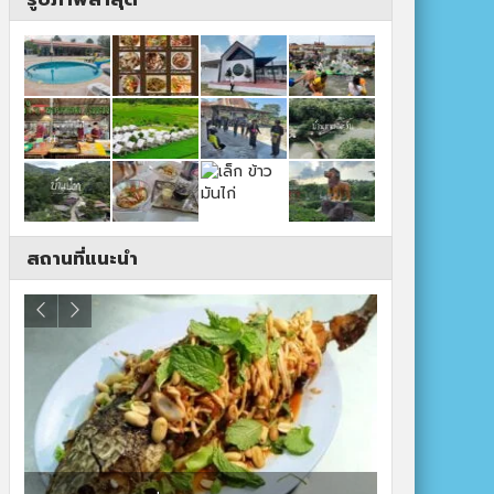
สถานที่แนะนำ
ปาร์ควิวรีสอ