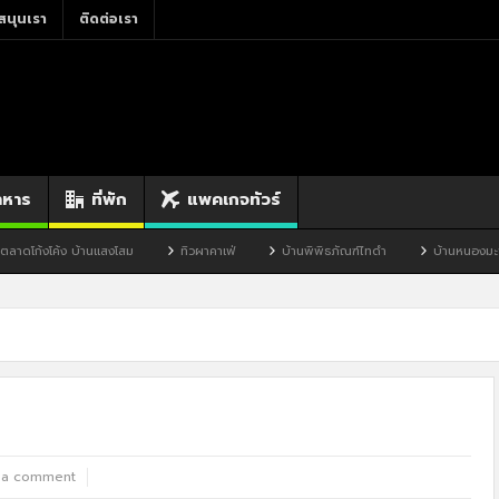
สนุนเรา
ติดต่อเรา
าหาร
ที่พัก
แพคเกจทัวร์
แสงโสม
ทิวผาคาเฟ่
บ้านพิพิธภัณฑ์ไทดำ
บ้านหนองมะจับ
บ้านป๊อ
 a comment