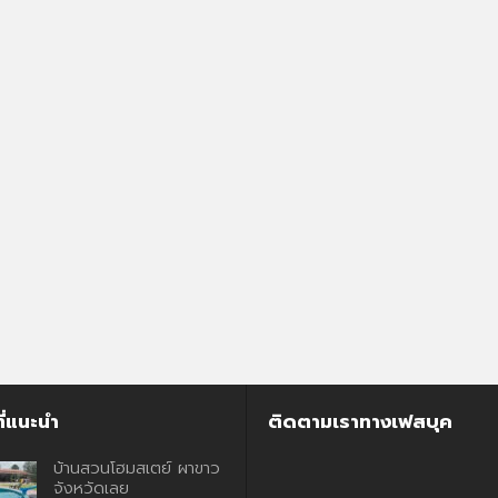
บ้านสวนโฮมสเตย์ ผาขาว จังหวัดเลย
ี่แนะนำ
ติดตามเราทางเฟสบุค
บ้านสวนโฮมสเตย์ ผาขาว
จังหวัดเลย