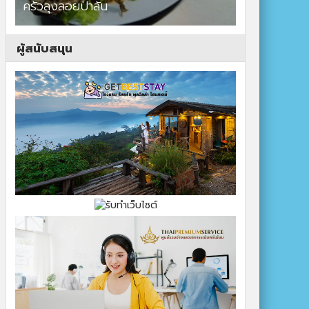
ร้าน baboo bear สาขาสนามชัยเขต
ผู้สนับสนุน