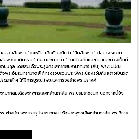
ปากคลองอัมพวาด้านเหนือ เดิมเรียกกันว่า “วัดอัมพวา” ต่อมาพระบาท
ดอัมพวันเจติยาราม” มีความหมายว่า “วัดที่มีเจดีย์และมีสวนมะม่วงเป็นที่
ราชินิกุล โดยสมเด็จพระรูปศิริโสภาคย์มหานาคนารี (สั้น) พระชนนีใน
ด็จพระอัมรินทรามาตย์ได้ทรงรวบรวมพระพี่พระน้องรว่มกันสร้างเป็นวัด
รงโปรดเกล้าฯ ให้มีการบูรณะใหญ่และทรงสร้างพระปรางค์
งพระบาทสมเด็จพระพุทธเลิศหล้านภาลัย พระบรมราชชนก นอกจากนี้ยัง
รรม พระตำหนัก พระบรมรูปพระบาทสมเด็จพระพุทธเลิศหล้านภาลัย พระวิหาร