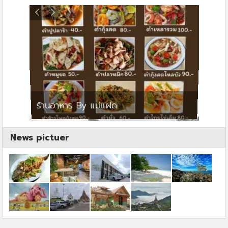
ย
ร้านอาหาร By แม่แฝด
สตาร์ค
News pictuer