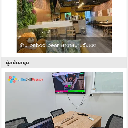
ร้าน baboo bear สาขาสนามชัยเขต
ปาร์คว
ผู้สนับสนุน