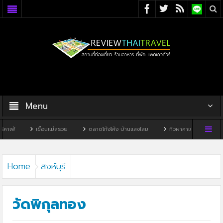
Menu
เขื่อนแม่สรวย
ตลาดโก้งโค้ง บ้านแสงโสม
ทิวผาคาเฟ่
บ้านพิพิธภัณฑ์ไทด
Home
สิงห์บุรี
วัดพิกุลทอง