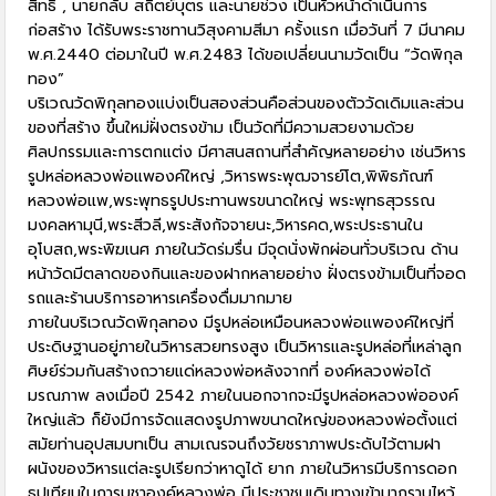
สิทธิ์ , นายกลับ สถิตย์บุตร และนายช่วง เป็นหัวหน้าดำเนินการ
ก่อสร้าง ได้รับพระราชทานวิสุงคามสีมา ครั้งแรก เมื่อวันที่ 7 มีนาคม
พ.ศ.2440 ต่อมาในปี พ.ศ.2483 ได้ขอเปลี่ยนนามวัดเป็น “วัดพิกุล
ทอง”
บริเวณวัดพิกุลทองแบ่งเป็นสองส่วนคือส่วนของตัววัดเดิมและส่วน
ของที่สร้าง ขึ้นใหม่ฝั่งตรงข้าม เป็นวัดที่มีความสวยงามด้วย
ศิลปกรรมและการตกแต่ง มีศาสนสถานที่สำคัญหลายอย่าง เช่นวิหาร
รูปหล่อหลวงพ่อแพองค์ใหญ่ ,วิหารพระพุฒจารย์โต,พิพิธภัณฑ์
หลวงพ่อแพ,พระพุทธรูปประทานพรขนาดใหญ่ พระพุทธสุวรรณ
มงคลหามุนี,พระสีวลี,พระสังกัจจายนะ,วิหารคด,พระประธานใน
อุโบสถ,พระพิฆเนศ ภายในวัดร่มรื่น มีจุดนั่งพักผ่อนทั่วบริเวณ ด้าน
หน้าวัดมีตลาดของกินและของฝากหลายอย่าง ฝั่งตรงข้ามเป็นที่จอด
รถและร้านบริการอาหารเครื่องดื่มมากมาย
ภายในบริเวณวัดพิกุลทอง มีรูปหล่อเหมือนหลวงพ่อแพองค์ใหญ่ที่
ประดิษฐานอยู่ภายในวิหารสวยทรงสูง เป็นวิหารและรูปหล่อที่เหล่าลูก
ศิษย์ร่วมกันสร้างถวายแด่หลวงพ่อหลังจากที่ องค์หลวงพ่อได้
มรณภาพ ลงเมื่อปี 2542 ภายในนอกจากจะมีรูปหล่อหลวงพ่อองค์
ใหญ่แล้ว ก็ยังมีการจัดแสดงรูปภาพขนาดใหญ่ของหลวงพ่อตั้งแต่
สมัยท่านอุปสมบทเป็น สามเณรจนถึงวัยชราภาพประดับไว้ตามฝา
ผนังของวิหารแต่ละรูปเรียกว่าหาดูได้ ยาก ภายในวิหารมีบริการดอก
ธูปเทียนในการบูชาองค์หลวงพ่อ มีประชาชนเดินทางเข้ามากราบไหว้