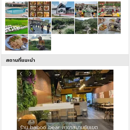
สถานที่แนะนำ
ร้าน baboo bear สาขาสนามชัยเขต
ปาร์คว