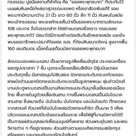
ทรงธรรม ปูชนียสถานที่สำคัญ คือ “รอยพระพุทธบาท” ที่ประทับไว้
บนแผ่นหินเหนือไหล่เขาสุวรรณบรรพต หรือเขาสัจจพันธคีรี รอย
พระบาทมีความกว้าง 21 นิ้ว ยาว 60 นิ้ว ลึก 11 นิ้ว ค้นพบในสมัย
พระเจ้าทรงธรรม พระองค์ทรงเห็นว่าเป็นรอยพระบาทตามลักษณะ
108 ประการ จึงโปรดเกล้าฯ ให้สร้างมณฑปชั่วคราว ครอบรอย
พระพุทธบาทไว้ ต่อมาได้มีการสร้างต่อเติมกันอีกหลายสมัย และยัง
พบรอยจารึกพระปรมาภิไธยย่อ จปร. ที่ก้อนหินขนาดใหญ่ สูงจากพื้น
160 เซนติเมตร เมื่อครั้นเสด็จนมัสการรอยพระพุทธบาท
ลักษณะของพระมณฑป เป็นอาคารรูปสี่เหลี่ยมจัตุรัส ประกอบเครื่อง
ยอดรูปปราสาท 7 ชั้น มุงกระเบื้องเคลือบสีเขียว มีซุ้มบันแถลง
ประดับทุกชั้น มีเสาย่อมุมไม้สิบสอง ปิดทองประดับกระจกโดยรอบ
ฝาผนังด้านนอกปิดทองประดับกระจกเป็นรูปเทพพนม พุ่มข้าวบิณฑ์
บานประตูพระมณฑปเป็นงานศิลปกรรมประดับมุกชั้นเยี่ยมของเมือง
ไทย พื้นภายในปูด้วยเสื่อเงินสาน ทางขึ้นพระมณฑปเป็นบันไดนาค
สามสาย ซึ่งหมายถึง บันไดเงิน บันไดทอง และบันไดแก้ว ที่ทอดลง
จากสวรรค์ หัวนาคที่เชิงบันไดหล่อด้วยทองสำริด เป็นนาค 5 เศียร
บริเวณรอบมณฑปมีระฆังแขวนเรียงราย เพื่อให้ผู้ที่มานมัสการได้ตี
เป็นการแผ่ส่วนกุศลแก่เพื่อนมนุษย์ทั้งหลาย ส่วนพระอุโบสถ และพระ
วิหารต่าง ๆ ที่อยู่รายรอบ ล้วนสร้างตามแบบศิลปกรรมสมัยกรุง
ศรีอยุธยา และตอนต้นกรุงรัตนโกสินทร์