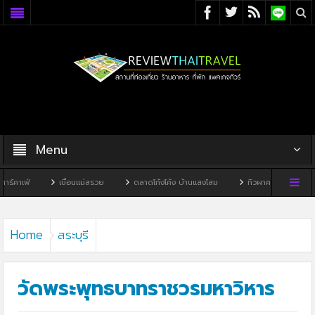
Menu
เขื่อนแม่สรวย
ตลาดโก้งโค้ง บ้านแสงโสม
ทิวผาคาเฟ่
บ้านพิพิธภัณฑ์ไ
Home
สระบุรี
วัดพระพุทธบาทราชวรมหาวิหาร