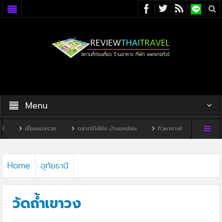
Menu
อนแม่สรวย
ตลาดโก้งโค้ง บ้านแสงโสม
ทิวผาคาเฟ่
บ้านพิพิธภัณฑ์ไทดำ
Home
อุทัยธานี
วัดถ้ำเขาวง