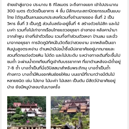
ซ้ายเข้าสู่เขาวง ประมาณ 8 กิโลเมตร จะถึงทางแยก เข้าไปประมาณ
300 เมตร ตัววัดเป็นอาคาร 4 ชั้น มีลักษณะสถาปัตยกรรมเป็นแบบ
ไทย ใต้ถุนเป็นลานเอนกประสงค์รวมทั้งร้านขายของ ชั้นที่ 2 เป็น
วิหาร ชั้นที่ 3 เป็นกุฏิ ส่วนโบสถ์จะอยู่ชั้นที่ 4 สร้างด้วยไม้สัก และไม้
มะค่า รวมทั้งไม้เก่าจากเรือนไทยแถวอยุธยา อ่างทอง หลังคานำมา
จากลำพูน ช่างที่เข้าตัวเรือน รวมทั้งทำส่วนตัวเหงา ป้านลม และจั่ว
มาจากอยุธยา การจัดภูมิทัศน์ในวัดถือว่าสวยงาม ฉากหลังเป็นเขา
หินปูนสูงตระหง่าน ด้านหน้ามีบ่อน้ำซึ่งมีปลาอาศัยอยู่มากมายและ
สวนที่ตกแต่งด้วยหิน ไม้ดัด และไม้ประดับ ระหว่างทางเดินที่จะขึ้นไป
ชมถ้ำ จะผ่านน้ำตกเทียมที่ดูเข้ากับบรรยากาศ ที่เขาด้านหลังจะมีถ้ำอยู่
7-8 ถ้ำ บางถ้ำเป็นที่นั่งวิปัสสนาสำหรับพระภิกษุ บางถ้ำเป็นถ้ำ
ค้างคาว บางถ้ำมีหินงอกหินย้อยให้ชม บนเขามีที่ราบกว้างมีต้นไม้
หลายชนิด เช่น ไม้ยาง ไม้มะค่า ไม้เสลา เป็นต้น มีสัตว์ป่าอาศัยอยู่
บ้าง ยังมีหมูป่าลงมาในบางครั้ง