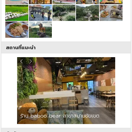
สถานที่แนะนำ
ร้าน baboo bear สาขาสนามชัยเขต
ปาร์คว