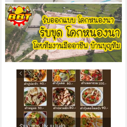
ย
ร้านอาหาร By แม่แฝด
สตาร์ค